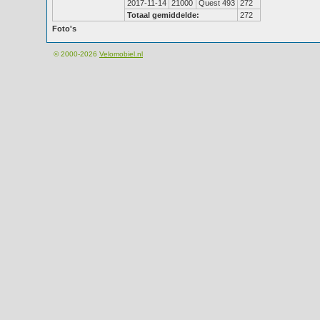
2017-11-14
21000
Quest 493
272
Totaal gemiddelde:
272
Foto's
© 2000-2026
Velomobiel.nl