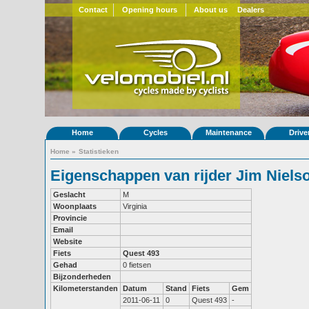
Contact
Opening hours
About us
Dealers
Home
Cycles
Maintenance
Drive
Home
»
Statistieken
Eigenschappen van rijder Jim Niels
Geslacht
M
Woonplaats
Virginia
Provincie
Email
Website
Fiets
Quest 493
Gehad
0 fietsen
Bijzonderheden
Kilometerstanden
Datum
Stand
Fiets
Gem
2011-06-11
0
Quest 493
-