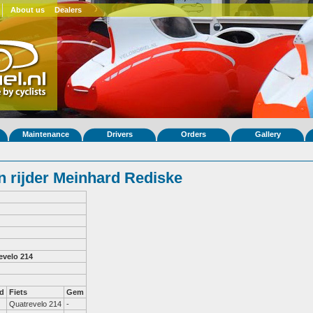
About us
Dealers
Maintenance
Drivers
Orders
Gallery
 rijder Meinhard Rediske
evelo 214
d
Fiets
Gem
Quatrevelo 214
-