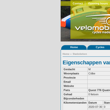
Contact
Opening hours
Home
Cycles
Home
»
Statistieken
Eigenschappen van
Geslacht
M
Woonplaats
Cölbe
Provincie
Email
Website
Fiets
Quest 776
Quatr
Gehad
0 fietsen
Bijzonderheden
Kilometerstanden
Datum
Stan
2020-07-30
0