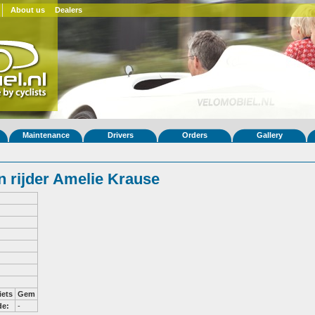
About us
Dealers
Maintenance
Drivers
Orders
Gallery
 rijder Amelie Krause
iets
Gem
de:
-