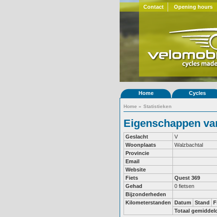
Contact
Opening hours
Home
Cycles
Home
»
Statistieken
Eigenschappen van
Geslacht
V
Woonplaats
Walzbachtal
Provincie
Email
Website
Fiets
Quest 369
Gehad
0 fietsen
Bijzonderheden
Kilometerstanden
Datum
Stand
F
Totaal gemiddel