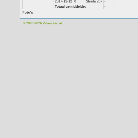
2017-12-12
0
Strada 267
-
Totaal gemiddelde:
-
Foto's
© 2000-2026
Velomobiel.nl