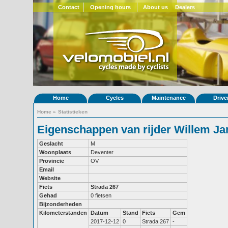
Contact
Opening hours
About us
Dealers
Home
Cycles
Maintenance
Drive
Home
»
Statistieken
Eigenschappen van rijder Willem Ja
Geslacht
M
Woonplaats
Deventer
Provincie
OV
Email
Website
Fiets
Strada 267
Gehad
0 fietsen
Bijzonderheden
Kilometerstanden
Datum
Stand
Fiets
Gem
2017-12-12
0
Strada 267
-