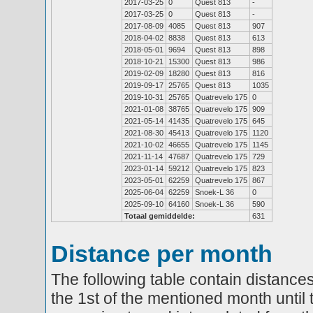
2017-03-25
0
Quest 813
-
2017-03-25
0
Quest 813
-
2017-08-09
4085
Quest 813
907
2018-04-02
8838
Quest 813
613
2018-05-01
9694
Quest 813
898
2018-10-21
15300
Quest 813
986
2019-02-09
18280
Quest 813
816
2019-09-17
25765
Quest 813
1035
2019-10-31
25765
Quatrevelo 175
0
2021-01-08
38765
Quatrevelo 175
909
2021-05-14
41435
Quatrevelo 175
645
2021-08-30
45413
Quatrevelo 175
1120
2021-10-02
46655
Quatrevelo 175
1145
2021-11-14
47687
Quatrevelo 175
729
2023-01-14
59212
Quatrevelo 175
823
2023-05-01
62259
Quatrevelo 175
867
2025-06-04
62259
Snoek-L 36
0
2025-09-10
64160
Snoek-L 36
590
Totaal gemiddelde:
631
Distance per month
The following table contain distances
the 1st of the mentioned month until 