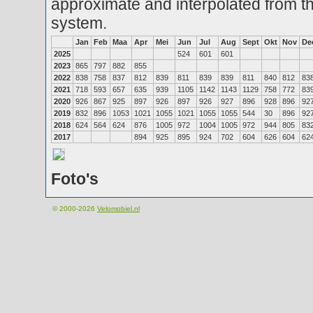
approximate and interpolated from th
system.
Jan
Feb
Maa
Apr
Mei
Jun
Jul
Aug
Sept
Okt
Nov
De
2025
524
601
601
2023
865
797
882
855
2022
838
758
837
812
839
811
839
839
811
840
812
83
2021
718
593
657
635
939
1105
1142
1143
1129
758
772
83
2020
926
867
925
897
926
897
926
927
896
928
896
92
2019
832
896
1053
1021
1055
1021
1055
1055
544
30
896
92
2018
624
564
624
876
1005
972
1004
1005
972
944
805
83
2017
894
925
895
924
702
604
626
604
62
Foto's
© 2000-2026
Velomobiel.nl