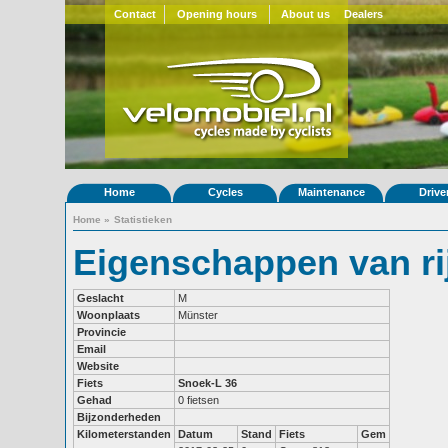
Contact
Opening hours
About us
Dealers
Home
Cycles
Maintenance
Drive
Home
»
Statistieken
Eigenschappen van r
Geslacht
M
Woonplaats
Münster
Provincie
Email
Website
Fiets
Snoek-L 36
Gehad
0 fietsen
Bijzonderheden
Kilometerstanden
Datum
Stand
Fiets
Gem