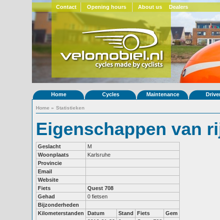
Contact
Opening hours
About us
Dealers
Home
Cycles
Maintenance
Drive
Home
»
Statistieken
Eigenschappen van ri
Geslacht
M
Woonplaats
Karlsruhe
Provincie
Email
Website
Fiets
Quest 708
Gehad
0 fietsen
Bijzonderheden
Kilometerstanden
Datum
Stand
Fiets
Gem