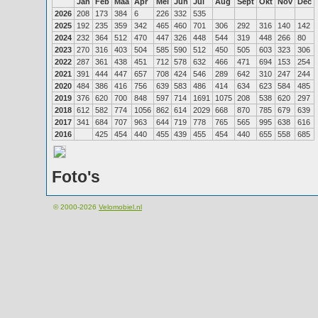
Jan
Feb
Maa
Apr
Mei
Jun
Jul
Aug
Sept
Okt
Nov
Dec
2026
208
173
384
6
226
332
535
2025
192
235
359
342
465
460
701
306
292
316
140
142
2024
232
364
512
470
447
326
448
544
319
448
266
80
2023
270
316
403
504
585
590
512
450
505
603
323
306
2022
287
361
438
451
712
578
632
466
471
694
153
254
2021
391
444
447
657
708
424
546
289
642
310
247
244
2020
484
386
416
756
639
583
486
414
634
623
584
485
2019
376
620
700
848
597
714
1691
1075
208
538
620
297
2018
612
582
774
1056
862
614
2029
668
870
785
679
639
2017
341
684
707
963
644
719
778
765
565
995
638
616
2016
425
454
440
455
439
455
454
440
655
558
685
Foto's
© 2000-2026
Velomobiel.nl