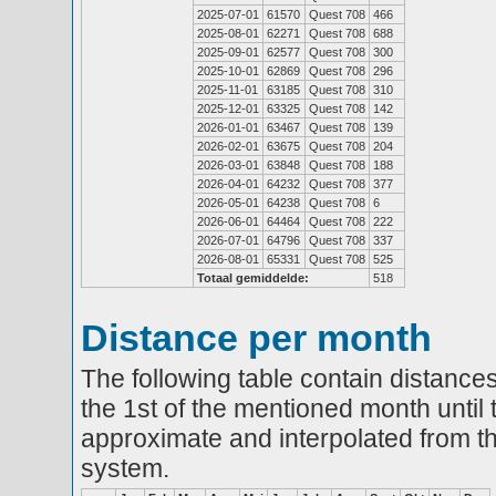
2025-07-01
61570
Quest 708
466
2025-08-01
62271
Quest 708
688
2025-09-01
62577
Quest 708
300
2025-10-01
62869
Quest 708
296
2025-11-01
63185
Quest 708
310
2025-12-01
63325
Quest 708
142
2026-01-01
63467
Quest 708
139
2026-02-01
63675
Quest 708
204
2026-03-01
63848
Quest 708
188
2026-04-01
64232
Quest 708
377
2026-05-01
64238
Quest 708
6
2026-06-01
64464
Quest 708
222
2026-07-01
64796
Quest 708
337
2026-08-01
65331
Quest 708
525
Totaal gemiddelde:
518
Distance per month
The following table contain distances
the 1st of the mentioned month until 
approximate and interpolated from th
system.