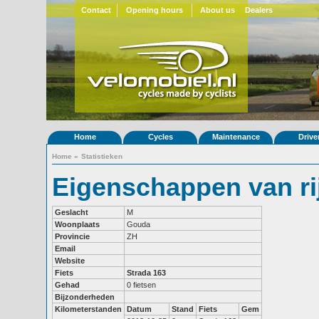
Contact
Opening hours
About us
Dealers
Home
Cycles
Maintenance
Drive
Home
»
Statistieken
Eigenschappen van ri
Geslacht
M
Woonplaats
Gouda
Provincie
ZH
Email
Website
Fiets
Strada 163
Gehad
0 fietsen
Bijzonderheden
Kilometerstanden
Datum
Stand
Fiets
Gem