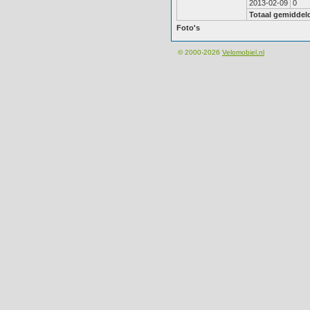
2013-02-09
0
Totaal gemiddel
Foto's
© 2000-2026
Velomobiel.nl