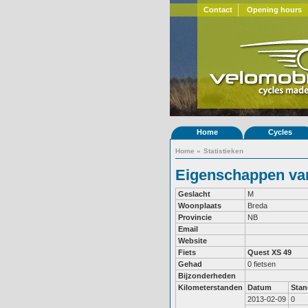
Contact
Opening hours
Home
Cycles
Home
»
Statistieken
Eigenschappen van 
Geslacht
M
Woonplaats
Breda
Provincie
NB
Email
Website
Fiets
Quest XS 49
Gehad
0 fietsen
Bijzonderheden
Kilometerstanden
Datum
Stan
2013-02-09
0