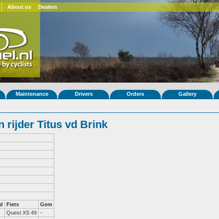
About us
Dealers
Maintenance
Drivers
Orders
Gallery
rijder Titus vd Brink
d
Fiets
Gem
Quest XS 49
-