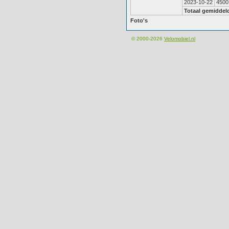
2023-10-22
4500
Totaal gemiddel
Foto's
© 2000-2026
Velomobiel.nl