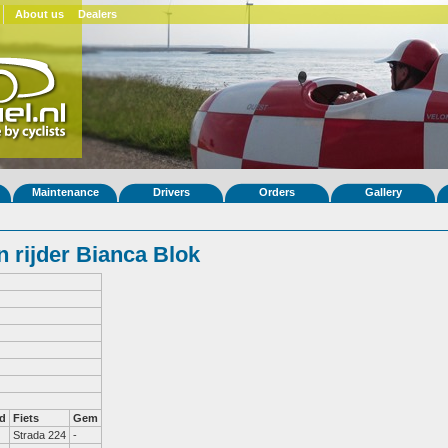
About us
Dealers
Maintenance
Drivers
Orders
Gallery
 rijder Bianca Blok
d
Fiets
Gem
Strada 224
-