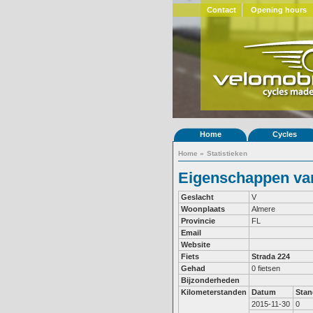
Contact
Opening hours
Home
Cycles
Home
»
Statistieken
Eigenschappen van
Geslacht
V
Woonplaats
Almere
Provincie
FL
Email
Website
Fiets
Strada 224
Gehad
0 fietsen
Bijzonderheden
Kilometerstanden
Datum
Stan
2015-11-30
0