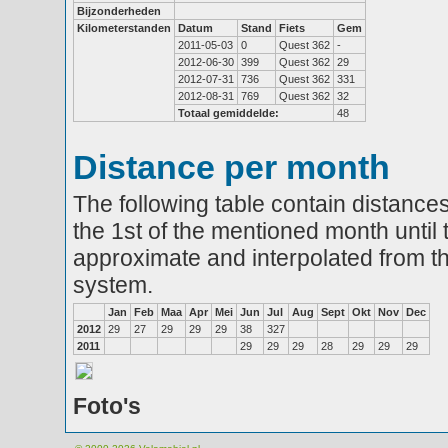
Bijzonderheden
Kilometerstanden
Datum
Stand
Fiets
Gem
2011-05-03
0
Quest 362
-
2012-06-30
399
Quest 362
29
2012-07-31
736
Quest 362
331
2012-08-31
769
Quest 362
32
Totaal gemiddelde:
48
Distance per month
The following table contain distances
the 1st of the mentioned month until 
approximate and interpolated from th
system.
Jan
Feb
Maa
Apr
Mei
Jun
Jul
Aug
Sept
Okt
Nov
Dec
2012
29
27
29
29
29
38
327
2011
29
29
29
28
29
29
29
Foto's