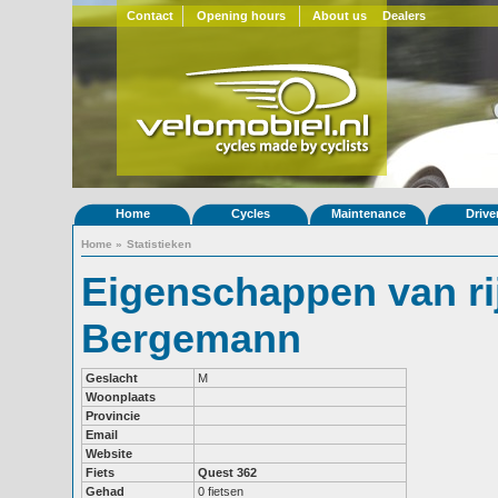
Contact
Opening hours
About us
Dealers
Home
Cycles
Maintenance
Drive
Home
»
Statistieken
Eigenschappen van ri
Bergemann
Geslacht
M
Woonplaats
Provincie
Email
Website
Fiets
Quest 362
Gehad
0 fietsen