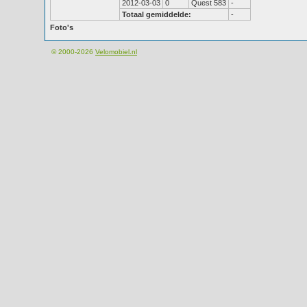
2012-03-03
0
Quest 583
-
Totaal gemiddelde:
-
Foto's
© 2000-2026
Velomobiel.nl