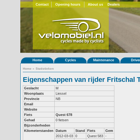
Contact
Opening hours
About us
Dealers
Home
Cycles
Maintenance
Drive
Home
»
Statistieken
Eigenschappen van rijder Fritschal 
Geslacht
M
Woonplaats
Liessel
Provincie
NB
Email
Website
Fiets
Quest 678
Gehad
0 fietsen
Bijzonderheden
Kilometerstanden
Datum
Stand
Fiets
Gem
2012-03-03
0
Quest 583
-