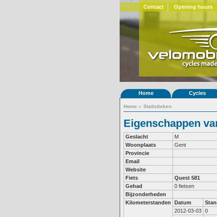
Contact
Opening hours
Home
Cycles
Home
»
Statistieken
Eigenschappen van
Geslacht
M
Woonplaats
Gent
Provincie
Email
Website
Fiets
Quest 581
Gehad
0 fietsen
Bijzonderheden
Kilometerstanden
Datum
Stan
2012-03-03
0