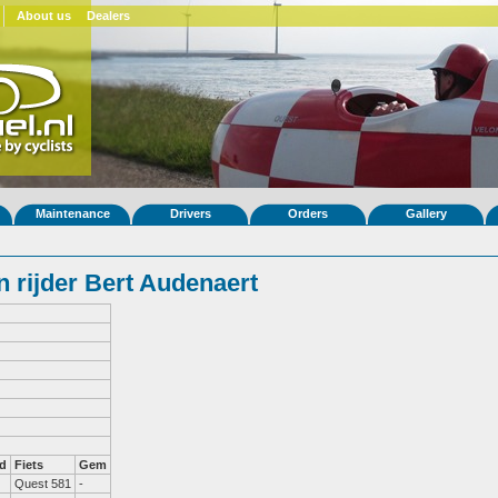
About us
Dealers
Maintenance
Drivers
Orders
Gallery
 rijder Bert Audenaert
d
Fiets
Gem
Quest 581
-