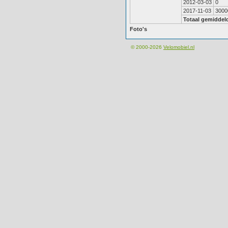
2012-03-03
0
2017-11-03
3000
Totaal gemiddel
Foto's
© 2000-2026
Velomobiel.nl