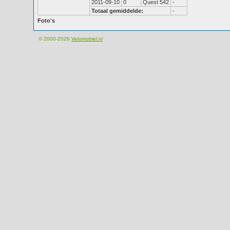
2011-09-10
0
Quest 542
-
Totaal gemiddelde:
-
Foto's
© 2000-2026
Velomobiel.nl