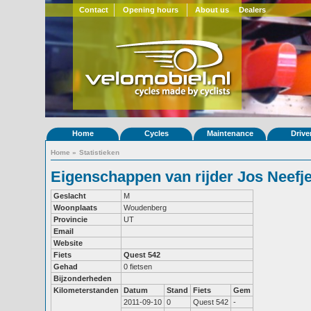
Contact
Opening hours
About us
Dealers
Home
Cycles
Maintenance
Drive
Home
»
Statistieken
Eigenschappen van rijder Jos Neefj
Geslacht
M
Woonplaats
Woudenberg
Provincie
UT
Email
Website
Fiets
Quest 542
Gehad
0 fietsen
Bijzonderheden
Kilometerstanden
Datum
Stand
Fiets
Gem
2011-09-10
0
Quest 542
-