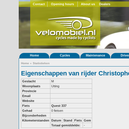
Contact
Opening hours
About us
Dealers
Home
Cycles
Maintenance
Drive
Home
»
Statistieken
Eigenschappen van rijder Christoph
Geslacht
M
Woonplaats
Utting
Provincie
Email
Website
Fiets
Quest 337
Gehad
0 fietsen
Bijzonderheden
Kilometerstanden
Datum
Stand
Fiets
Gem
Totaal gemiddelde:
-