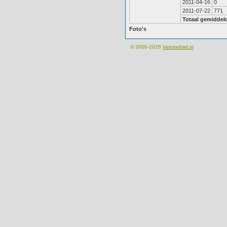
2011-04-16
0
2011-07-22
771
Totaal gemiddel
Foto's
© 2000-2026
Velomobiel.nl