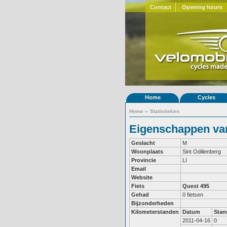
Contact
Opening hours
Home
Cycles
Home
»
Statistieken
Eigenschappen van
Geslacht
M
Woonplaats
Sint Odilienberg
Provincie
LI
Email
Website
Fiets
Quest 495
Gehad
0 fietsen
Bijzonderheden
Kilometerstanden
Datum
Stan
2011-04-16
0