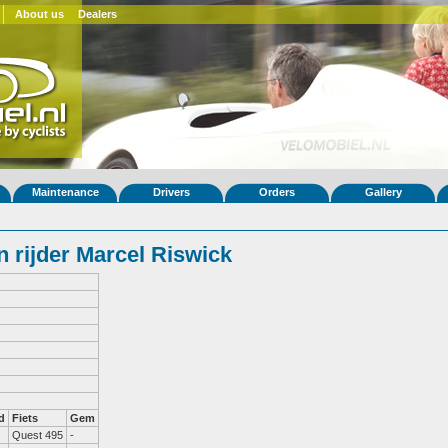
About us
Dealers
Maintenance
Drivers
Orders
Gallery
 rijder Marcel Riswick
d
Fiets
Gem
Quest 495
-