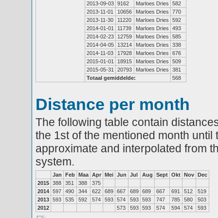
2013-09-03
9162
Marloes Dries
582
2013-11-01
10656
Marloes Dries
770
2013-11-30
11220
Marloes Dries
592
2014-01-01
11739
Marloes Dries
493
2014-02-23
12759
Marloes Dries
585
2014-04-05
13214
Marloes Dries
338
2014-11-03
17928
Marloes Dries
676
2015-01-01
18915
Marloes Dries
509
2015-05-31
20793
Marloes Dries
381
Totaal gemiddelde:
568
Distance per month
The following table contain distances
the 1st of the mentioned month until 
approximate and interpolated from th
system.
Jan
Feb
Maa
Apr
Mei
Jun
Jul
Aug
Sept
Okt
Nov
Dec
2015
388
351
388
375
2014
597
490
344
622
689
667
689
689
667
691
512
519
2013
593
535
592
574
593
574
593
593
747
785
580
503
2012
573
593
593
574
594
574
593