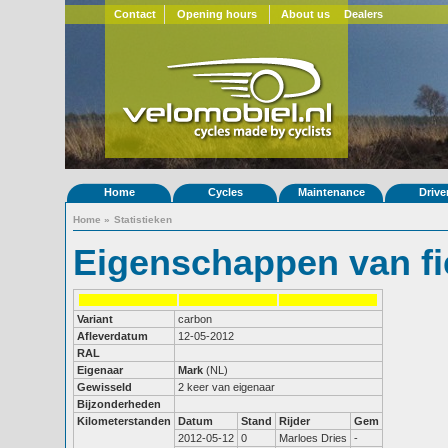
Contact
Opening hours
About us
Dealers
Home
Cycles
Maintenance
Drive
Home
»
Statistieken
Eigenschappen van fi
Variant
carbon
Afleverdatum
12-05-2012
RAL
Eigenaar
Mark
(NL)
Gewisseld
2 keer van eigenaar
Bijzonderheden
Kilometerstanden
Datum
Stand
Rijder
Gem
2012-05-12
0
Marloes Dries
-