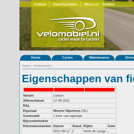
Contact
Opening hours
About us
Dealers
Home
Cycles
Maintenance
Drive
Home
»
Statistieken
Eigenschappen van fi
Variant
carbon
Afleverdatum
17-09-2011
RAL
Eigenaar
Wouter Nijenhuis
(NL)
Gewisseld
1 keer van eigenaar
Bijzonderheden
Kilometerstanden
Datum
Stand
Rijder
Gem
2011-09-17
0
Henk de Lange
-