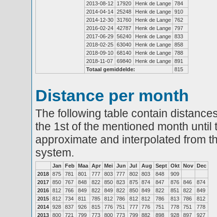
2013-08-12
17920
Henk de Lange
784
2014-04-14
25248
Henk de Lange
910
2014-12-30
31760
Henk de Lange
762
2016-02-24
42787
Henk de Lange
797
2017-06-29
56240
Henk de Lange
833
2018-02-25
63040
Henk de Lange
858
2018-09-10
68140
Henk de Lange
788
2018-11-07
69840
Henk de Lange
891
Totaal gemiddelde:
815
Distance per month
The following table contain distances
the 1st of the mentioned month until 
approximate and interpolated from th
system.
Jan
Feb
Maa
Apr
Mei
Jun
Jul
Aug
Sept
Okt
Nov
Dec
2018
875
781
801
777
803
777
802
803
848
909
2017
850
767
848
822
850
823
875
874
847
876
846
874
2016
812
766
849
822
849
822
850
849
822
851
822
849
2015
812
734
811
785
812
786
812
812
786
813
786
812
2014
928
837
926
815
776
751
777
776
751
778
751
778
2013
800
721
799
773
800
773
799
882
898
928
897
927