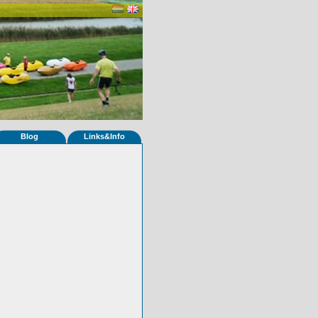
Blog
Links&Info