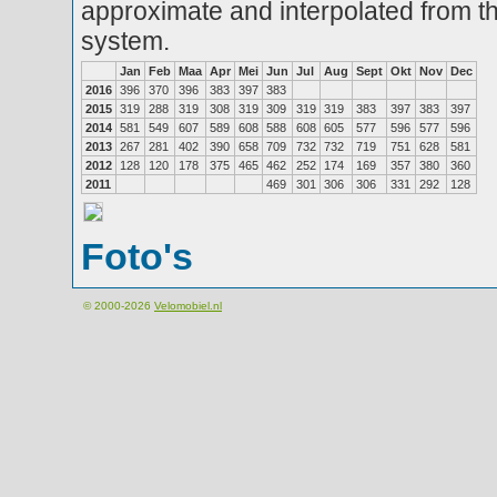
approximate and interpolated from th
system.
Jan
Feb
Maa
Apr
Mei
Jun
Jul
Aug
Sept
Okt
Nov
Dec
2016
396
370
396
383
397
383
2015
319
288
319
308
319
309
319
319
383
397
383
397
2014
581
549
607
589
608
588
608
605
577
596
577
596
2013
267
281
402
390
658
709
732
732
719
751
628
581
2012
128
120
178
375
465
462
252
174
169
357
380
360
2011
469
301
306
306
331
292
128
Foto's
© 2000-2026
Velomobiel.nl