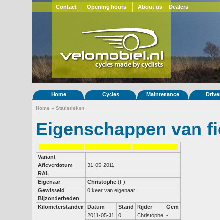
Contact
Opening hours
About us
Dealers
Home
Cycles
Maintenance
Drive
Home
»
Statistieken
Eigenschappen van fi
Variant
Afleverdatum
31-05-2011
RAL
Eigenaar
Christophe
(F)
Gewisseld
0 keer van eigenaar
Bijzonderheden
Kilometerstanden
Datum
Stand
Rijder
Gem
2011-05-31
0
Christophe
-