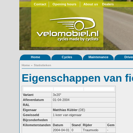
Contact
Opening hours
About us
Dealers
Home
Cycles
Maintenance
Drive
Home
»
Statistieken
Eigenschappen van fi
Variant
3x20"
Afleverdatum
01-04-2004
RAL
Eigenaar
Matthias Kübler
(DE)
Gewisseld
1 keer van eigenaar
Bijzonderheden
Kilometerstanden
Datum
Stand
Rijder
Gem
2004-04-01
0
Traumvelo
-