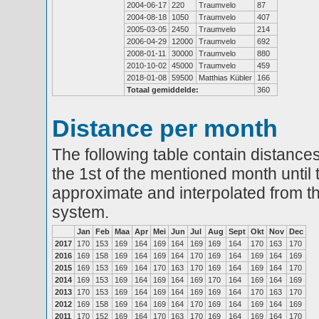
2004-06-17
220
Traumvelo
87
2004-08-18
1050
Traumvelo
407
2005-03-05
2450
Traumvelo
214
2006-04-29
12000
Traumvelo
692
2008-01-11
30000
Traumvelo
880
2010-10-02
45000
Traumvelo
459
2018-01-08
59500
Matthias Kübler
166
Totaal gemiddelde:
360
Distance per month
The following table contain distances
the 1st of the mentioned month until 
approximate and interpolated from th
system.
Jan
Feb
Maa
Apr
Mei
Jun
Jul
Aug
Sept
Okt
Nov
Dec
2017
170
153
169
164
169
164
169
169
164
170
163
170
2016
169
158
169
164
169
164
170
169
164
169
164
169
2015
169
153
169
164
170
163
170
169
164
169
164
170
2014
169
153
169
164
169
164
169
170
164
169
164
169
2013
170
153
169
164
169
164
169
169
164
170
163
170
2012
169
158
169
164
169
164
170
169
164
169
164
169
2011
170
152
169
164
170
163
170
169
164
169
164
170