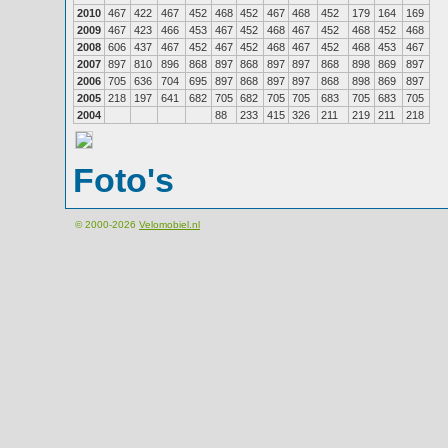
2010
467
422
467
452
468
452
467
468
452
179
164
169
2009
467
423
466
453
467
452
468
467
452
468
452
468
2008
606
437
467
452
467
452
468
467
452
468
453
467
2007
897
810
896
868
897
868
897
897
868
898
869
897
2006
705
636
704
695
897
868
897
897
868
898
869
897
2005
218
197
641
682
705
682
705
705
683
705
683
705
2004
88
233
415
326
211
219
211
218
Foto's
© 2000-2026
Velomobiel.nl