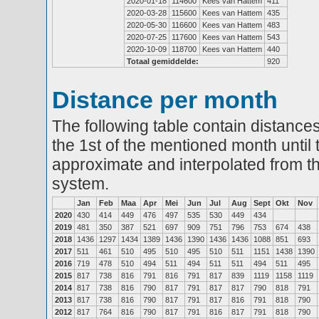
2020-01-18
114600
Kees van Hattem
411
2020-03-28
115600
Kees van Hattem
435
2020-05-30
116600
Kees van Hattem
483
2020-07-25
117600
Kees van Hattem
543
2020-10-09
118700
Kees van Hattem
440
Totaal gemiddelde:
920
Distance per month
The following table contain distances
the 1st of the mentioned month until 
approximate and interpolated from th
system.
Jan
Feb
Maa
Apr
Mei
Jun
Jul
Aug
Sept
Okt
Nov
2020
430
414
449
476
497
535
530
449
434
2019
481
350
387
521
697
909
751
796
753
674
438
2018
1436
1297
1434
1389
1436
1390
1436
1436
1088
851
693
2017
511
461
510
495
510
495
510
511
1151
1438
1390
2016
719
478
510
494
511
494
511
511
494
511
495
2015
817
738
816
791
816
791
817
839
1119
1158
1119
2014
817
738
816
790
817
791
817
817
790
818
791
2013
817
738
816
790
817
791
817
816
791
818
790
2012
817
764
816
790
817
791
816
817
791
818
790