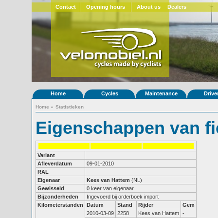
Contact
Opening hours
About us
Dealers
Home
Cycles
Maintenance
Drive
Home
»
Statistieken
Eigenschappen van fi
Variant
Afleverdatum
09-01-2010
RAL
Eigenaar
Kees van Hattem
(NL)
Gewisseld
0 keer van eigenaar
Bijzonderheden
Ingevoerd bij orderboek import
Kilometerstanden
Datum
Stand
Rijder
Gem
2010-03-09
2258
Kees van Hattem
-