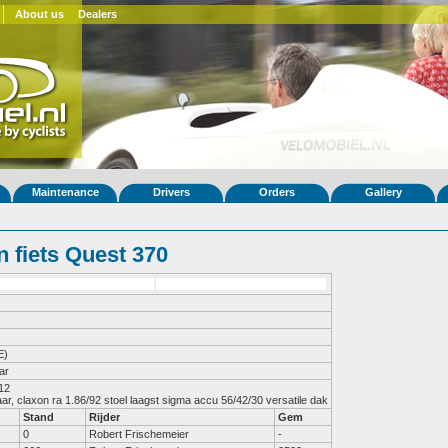
About us
Dealers
Maintenance
Drivers
Orders
Gallery
 fiets Quest 370
E)
ar
12

ar, claxon ra 1.86/92 stoel laagst sigma accu 56/42/30 versatile dak
Stand
Rijder
Gem
0
Robert Frischemeier
-