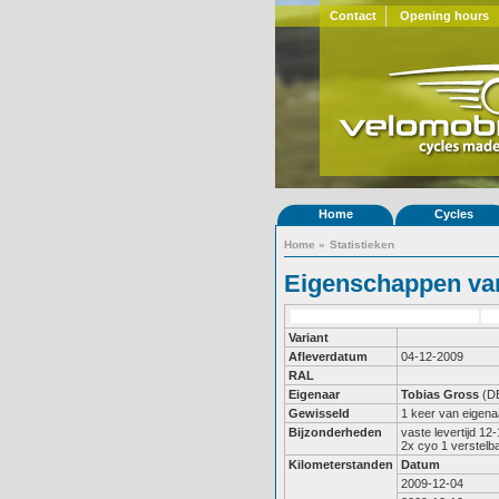
Contact
Opening hours
Home
Cycles
Home
»
Statistieken
Eigenschappen van
Variant
Afleverdatum
04-12-2009
RAL
Eigenaar
Tobias Gross
(D
Gewisseld
1 keer van eigena
Bijzonderheden
vaste levertijd 12-
2x cyo 1 verstelba
Kilometerstanden
Datum
2009-12-04