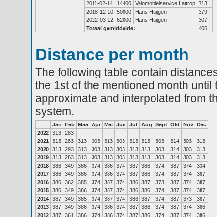
2011-02-14
14400
Velomobielservice Lattrop
713
2018-12-10
50000
Hans Huijgen
379
2022-03-12
62000
Hans Huijgen
307
Totaal gemiddelde:
405
Distance per month
The following table contain distances
the 1st of the mentioned month until 
approximate and interpolated from th
system.
Jan
Feb
Maa
Apr
Mei
Jun
Jul
Aug
Sept
Okt
Nov
Dec
2022
313
283
2021
313
283
313
303
313
303
313
313
303
314
303
313
2020
313
293
313
303
313
303
313
313
303
314
303
313
2019
313
283
313
303
313
303
313
313
303
314
303
313
2018
386
349
386
374
386
374
387
386
374
387
374
334
2017
386
349
386
374
386
374
387
386
374
387
374
387
2016
386
362
385
374
387
374
386
387
373
387
374
387
2015
386
349
386
374
387
374
386
386
374
387
374
387
2014
387
349
385
374
387
374
386
387
374
387
373
387
2013
387
349
386
374
386
374
387
386
374
387
374
386
2012
387
361
386
374
386
374
387
386
374
387
374
386