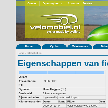
Contact
Opening hours
About us
Dealers
Home
Cycles
Maintenance
Drive
Home
»
Statistieken
Eigenschappen van fi
Variant
Afleverdatum
09-06-2009
RAL
Eigenaar
Hans Huijgen
(NL)
Gewisseld
1 keer van eigenaar
Bijzonderheden
Ingevoerd bij orderboek import
Kilometerstanden
Datum
Stand
Rijder
Gem
2009-06-10
0
Velomobielservice Lattrop
-