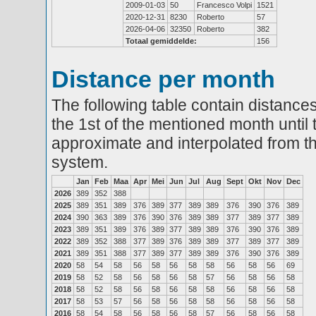
2009-01-03
50
Francesco Volpi
1521
2020-12-31
8230
Roberto
57
2026-04-06
32350
Roberto
382
Totaal gemiddelde:
156
Distance per month
The following table contain distances
the 1st of the mentioned month until 
approximate and interpolated from th
system.
Jan
Feb
Maa
Apr
Mei
Jun
Jul
Aug
Sept
Okt
Nov
Dec
2026
389
352
388
2025
389
351
389
376
389
377
389
389
376
390
376
389
2024
390
363
389
376
390
376
389
389
377
389
377
389
2023
389
351
389
376
389
377
389
389
376
390
376
389
2022
389
352
388
377
389
376
389
389
377
389
377
389
2021
389
351
388
377
389
377
389
389
376
390
376
389
2020
58
54
58
56
58
56
58
58
56
58
56
69
2019
58
52
58
56
58
56
58
57
56
58
56
58
2018
58
52
58
56
58
56
58
58
56
58
56
58
2017
58
53
57
56
58
56
58
58
56
58
56
58
2016
58
54
58
56
58
56
58
57
56
58
56
58