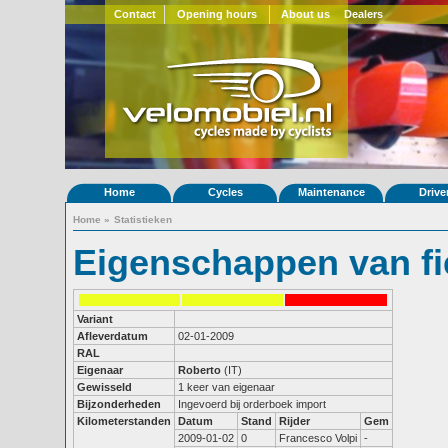
Contact
Opening hours
About us
Dealers
Home
Cycles
Maintenance
Drive
Home
»
Statistieken
Eigenschappen van fi
Variant
Afleverdatum
02-01-2009
RAL
Eigenaar
Roberto
(IT)
Gewisseld
1 keer van eigenaar
Bijzonderheden
Ingevoerd bij orderboek import
Kilometerstanden
Datum
Stand
Rijder
Gem
2009-01-02
0
Francesco Volpi
-