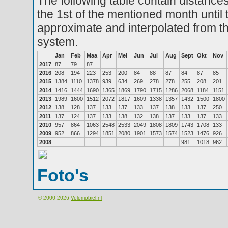
The following table contain distances
the 1st of the mentioned month until 
approximate and interpolated from th
system.
Jan
Feb
Maa
Apr
Mei
Jun
Jul
Aug
Sept
Okt
Nov
2017
87
79
87
2016
208
194
223
253
200
84
88
87
84
87
85
2015
1384
1110
1378
939
634
269
278
278
255
208
201
2014
1416
1444
1690
1365
1869
1790
1715
1286
2068
1184
1151
2013
1989
1600
1512
2072
1817
1609
1338
1357
1432
1500
1800
2012
138
128
137
133
137
133
137
138
133
137
250
2011
137
124
137
133
138
132
138
137
133
137
133
2010
957
864
1063
2548
2533
2049
1808
1809
1743
1708
133
2009
952
866
1294
1851
2080
1901
1573
1574
1523
1476
926
2008
981
1018
962
Foto's
© 2000-2026
Velomobiel.nl