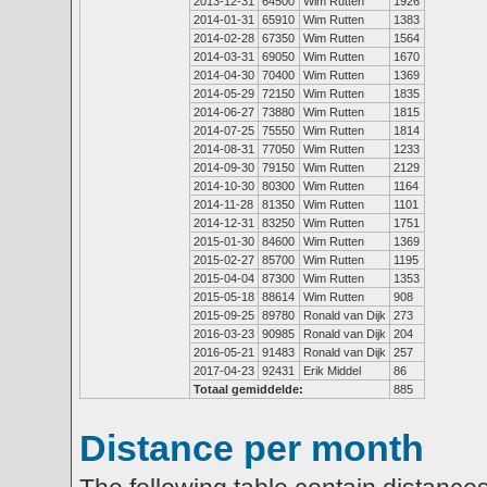
2013-12-31
64500
Wim Rutten
1926
2014-01-31
65910
Wim Rutten
1383
2014-02-28
67350
Wim Rutten
1564
2014-03-31
69050
Wim Rutten
1670
2014-04-30
70400
Wim Rutten
1369
2014-05-29
72150
Wim Rutten
1835
2014-06-27
73880
Wim Rutten
1815
2014-07-25
75550
Wim Rutten
1814
2014-08-31
77050
Wim Rutten
1233
2014-09-30
79150
Wim Rutten
2129
2014-10-30
80300
Wim Rutten
1164
2014-11-28
81350
Wim Rutten
1101
2014-12-31
83250
Wim Rutten
1751
2015-01-30
84600
Wim Rutten
1369
2015-02-27
85700
Wim Rutten
1195
2015-04-04
87300
Wim Rutten
1353
2015-05-18
88614
Wim Rutten
908
2015-09-25
89780
Ronald van Dijk
273
2016-03-23
90985
Ronald van Dijk
204
2016-05-21
91483
Ronald van Dijk
257
2017-04-23
92431
Erik Middel
86
Totaal gemiddelde:
885
Distance per month