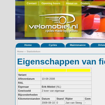
Contact
Opening hours
About us
Dealers
Home
Cycles
Maintenance
Drive
Home
»
Statistieken
Eigenschappen van fi
Variant
Afleverdatum
10-08-2008
RAL
Eigenaar
Erik Middel
(NL)
Gewisseld
2 keer van eigenaar
Bijzonderheden
Kilometerstanden
Datum
Stand
Rijder
Gem
2008-08-10
0
Jan van Steeg
-