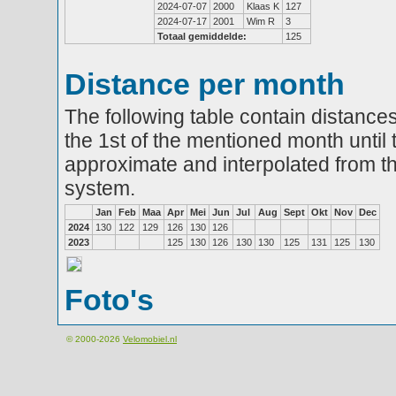
2024-07-07
2000
Klaas K
127
2024-07-17
2001
Wim R
3
Totaal gemiddelde:
125
Distance per month
The following table contain distances
the 1st of the mentioned month until 
approximate and interpolated from th
system.
Jan
Feb
Maa
Apr
Mei
Jun
Jul
Aug
Sept
Okt
Nov
Dec
2024
130
122
129
126
130
126
2023
125
130
126
130
130
125
131
125
130
Foto's
© 2000-2026
Velomobiel.nl