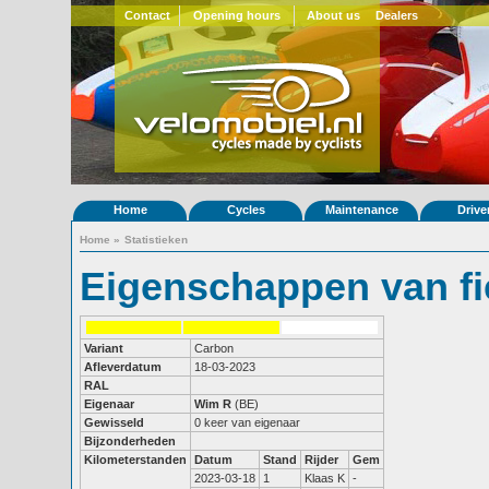
Contact
Opening hours
About us
Dealers
Home
Cycles
Maintenance
Drive
Home
»
Statistieken
Eigenschappen van fi
Variant
Carbon
Afleverdatum
18-03-2023
RAL
Eigenaar
Wim R
(BE)
Gewisseld
0 keer van eigenaar
Bijzonderheden
Kilometerstanden
Datum
Stand
Rijder
Gem
2023-03-18
1
Klaas K
-