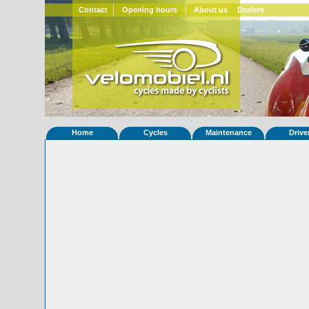
Contact
Opening hours
About us
Dealers
Home
Cycles
Maintenance
Drive
Home
»
Statistieken
Eigenschappen van fiets DuoQuest 
Foto's
© 2000-2026
Velomobiel.nl
Variant
Afleverdatum
11-11-2022
RAL
Eigenaar
Sean O
(F)
Gewisseld
0 keer van eigenaar
Bijzonderheden