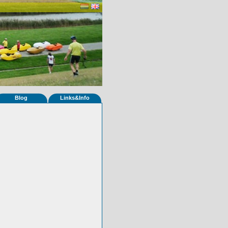
Blog
Links&Info