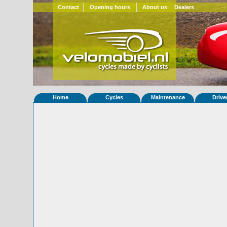
Contact
Opening hours
About us
Dealers
Home
Cycles
Maintenance
Drive
Home
»
Statistieken
Eigenschappen van fiets Quatrevelo
Foto's
© 2000-2026
Velomobiel.nl
Variant
Carbon
Afleverdatum
11-09-2019
RAL
Eigenaar
Velomobiles.de
(DE)
Gewisseld
0 keer van eigenaar
Bijzonderheden