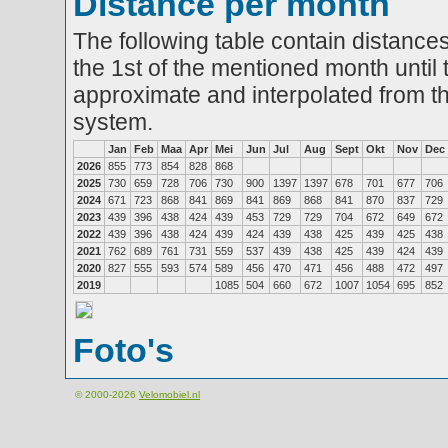
Distance per month
The following table contain distances
the 1st of the mentioned month until 
approximate and interpolated from th
system.
Jan
Feb
Maa
Apr
Mei
Jun
Jul
Aug
Sept
Okt
Nov
Dec
2026
855
773
854
828
868
2025
730
659
728
706
730
900
1397
1397
678
701
677
706
2024
671
723
868
841
869
841
869
868
841
870
837
729
2023
439
396
438
424
439
453
729
729
704
672
649
672
2022
439
396
438
424
439
424
439
438
425
439
425
438
2021
762
689
761
731
559
537
439
438
425
439
424
439
2020
827
555
593
574
589
456
470
471
456
488
472
497
2019
1085
504
660
672
1007
1054
695
852
Foto's
© 2000-2026
Velomobiel.nl