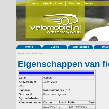
Contact
Opening hours
About us
Dealers
Home
Cycles
Maintenance
Drive
Home
»
Statistieken
Eigenschappen van fi
Variant
carbon
Afleverdatum
17-04-2019
RAL
Eigenaar
Rob Ruitenbeek
(NL)
Gewisseld
0 keer van eigenaar
Bijzonderheden
Kilometerstanden
Datum
Stand
Rijder
Gem
2019-04-17
0
Rob Ruitenbeek
-