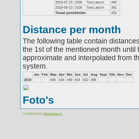
2019-07-15
2200
Toni Latsch
440
2019-09-23
3100
Toni Latsch
391
Totaal gemiddelde:
425
Distance per month
The following table contain distances
the 1st of the mentioned month until 
approximate and interpolated from th
system.
Jan
Feb
Maa
Apr
Mei
Jun
Jul
Aug
Sept
Okt
Nov
Dec
2019
448
434
449
434
422
398
Foto's
© 2000-2026
Velomobiel.nl