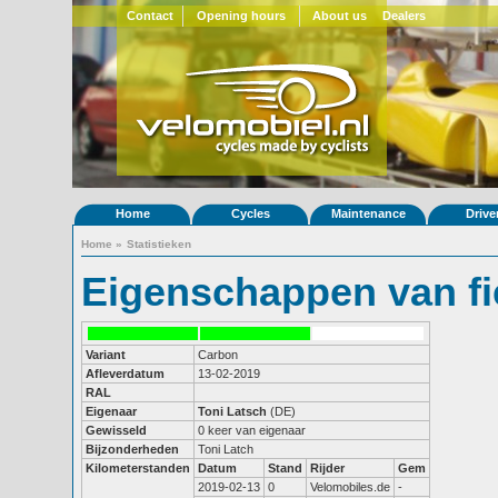
Contact
Opening hours
About us
Dealers
Home
Cycles
Maintenance
Drive
Home
»
Statistieken
Eigenschappen van fi
Variant
Carbon
Afleverdatum
13-02-2019
RAL
Eigenaar
Toni Latsch
(DE)
Gewisseld
0 keer van eigenaar
Bijzonderheden
Toni Latch
Kilometerstanden
Datum
Stand
Rijder
Gem
2019-02-13
0
Velomobiles.de
-