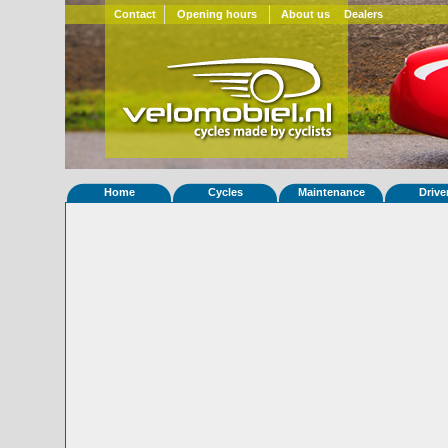
Contact
Opening hours
About us
Dealers
Home
Cycles
Maintenance
Drive
Home
»
Statistieken
Eigenschappen van fiets Strada 271
Foto's
© 2000-2026
Velomobiel.nl
Variant
Afleverdatum
02-12-2017
RAL
Eigenaar
Velomobiles.de
(DE)
Gewisseld
0 keer van eigenaar
Bijzonderheden