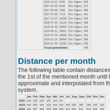
2016-10-23
2640
Eric Olgers
945
2017-04-28
6150
Eric Olgers
571
2017-06-06
7006
Eric Olgers
668
2017-07-30
7718
Eric Olgers
401
2017-12-07
10048
Eric Olgers
545
2018-07-30
13125
Eric Olgers
398
2018-10-30
15005
Eric Olgers
621
2019-05-31
18051
Eric Olgers
435
2019-07-30
18940
Eric Olgers
451
2019-11-19
20006
Eric Olgers
289
2020-07-30
21590
Eric Olgers
190
Totaal gemiddelde:
449
Distance per month
The following table contain distances
the 1st of the mentioned month until 
approximate and interpolated from th
system.
Jan
Feb
Maa
Apr
Mei
Jun
Jul
Aug
Sept
Okt
Nov
Dec
2020
194
180
194
187
193
187
2019
444
400
443
429
444
444
449
295
285
296
246
193
2018
406
367
405
393
406
393
421
633
613
622
429
443