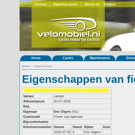
Contact
Opening hours
About us
Dealers
Home
Cycles
Maintenance
Drive
Home
»
Statistieken
Eigenschappen van fi
Variant
carbon
Afleverdatum
30-07-2016
RAL
Eigenaar
Eric Olgers
(NL)
Gewisseld
0 keer van eigenaar
Bijzonderheden
Kilometerstanden
Datum
Stand
Rijder
Gem
2016-07-30
0
Eric Olgers
-