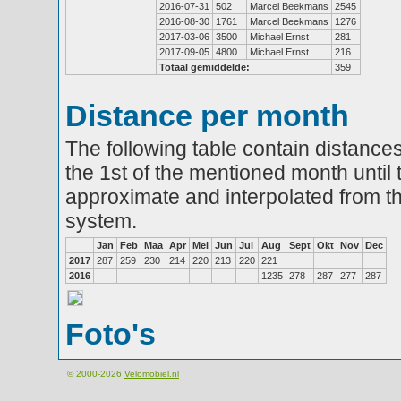
2016-07-31
502
Marcel Beekmans
2545
2016-08-30
1761
Marcel Beekmans
1276
2017-03-06
3500
Michael Ernst
281
2017-09-05
4800
Michael Ernst
216
Totaal gemiddelde:
359
Distance per month
The following table contain distances
the 1st of the mentioned month until 
approximate and interpolated from th
system.
Jan
Feb
Maa
Apr
Mei
Jun
Jul
Aug
Sept
Okt
Nov
Dec
2017
287
259
230
214
220
213
220
221
2016
1235
278
287
277
287
Foto's
© 2000-2026
Velomobiel.nl