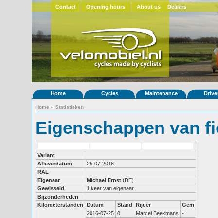
Contact
Opening hours
About us
Dealers
Home
Cycles
Maintenance
Drive
Home
»
Statistieken
Eigenschappen van fi
Variant
Afleverdatum
25-07-2016
RAL
Eigenaar
Michael Ernst
(DE)
Gewisseld
1 keer van eigenaar
Bijzonderheden
Kilometerstanden
Datum
Stand
Rijder
Gem
2016-07-25
0
Marcel Beekmans
-