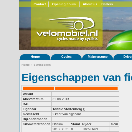
Contact
Opening hours
About us
Dealers
Home
Cycles
Maintenance
Drive
Home
»
Statistieken
Eigenschappen van fi
Variant
Afleverdatum
31-08-2013
RAL
Eigenaar
Tonnie Stoltenberg
()
Gewisseld
2 keer van eigenaar
Bijzonderheden
Kilometerstanden
Datum
Stand
Rijder
Gem
2013-08-31
0
Theo Owel
-