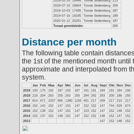
2018-02-24
15448
Tonnie Stoltenberg
213
2018-07-10
16604
Tonnie Stoltenberg
259
2018-10-03
17405
Tonnie Stoltenberg
287
2019-07-16
19185
Tonnie Stoltenberg
189
2020-01-12
20291
Tonnie Stoltenberg
187
Totaal gemiddelde:
265
Distance per month
The following table contain distances
the 1st of the mentioned month until 
approximate and interpolated from th
system.
Jan
Feb
Maa
Apr
Mei
Jun
Jul
Aug
Sept
Okt
Nov
Dec
2019
193
175
192
187
193
187
191
191
184
191
184
190
2018
216
204
263
255
263
255
284
292
283
200
186
193
2017
814
671
1037
965
1380
1155
401
217
209
217
210
217
2016
152
142
152
147
153
147
152
152
147
744
629
674
2015
152
138
152
147
152
147
153
152
147
152
148
152
2014
152
137
152
148
152
147
152
152
148
152
147
152
2013
147
152
148
152