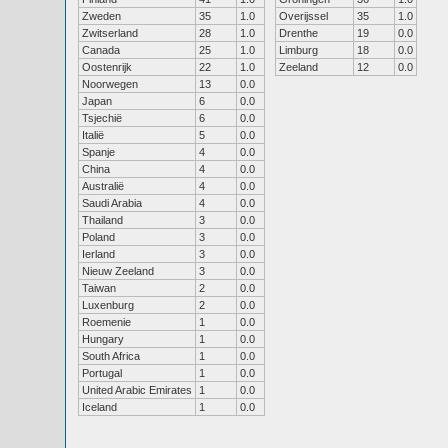
Zweden
35
1.0
Overijssel
35
1.0
Zwitserland
28
1.0
Drenthe
19
0.0
Canada
25
1.0
Limburg
18
0.0
Oostenrijk
22
1.0
Zeeland
12
0.0
Noorwegen
13
0.0
Japan
6
0.0
Tsjechië
6
0.0
Italië
5
0.0
Spanje
4
0.0
China
4
0.0
Australië
4
0.0
Saudi Arabia
4
0.0
Thailand
3
0.0
Poland
3
0.0
Ierland
3
0.0
Nieuw Zeeland
3
0.0
Taiwan
2
0.0
Luxenburg
2
0.0
Roemenie
1
0.0
Hungary
1
0.0
South Africa
1
0.0
Portugal
1
0.0
United Arabic Emirates
1
0.0
Iceland
1
0.0