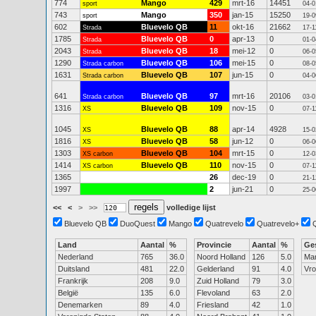
774
Mango
429
mrt-16
14451
sport
04-0
743
Mango
350
jan-15
15250
sport
19-0
602
Bluevelo QB
11
okt-16
21662
Strada
17-1
1785
Bluevelo QB
0
apr-13
0
Strada
01-0
2043
Bluevelo QB
18
mei-12
0
Strada
06-0
1290
Bluevelo QB
106
mei-15
0
Strada carbon
08-0
1631
Bluevelo QB
107
jun-15
0
Strada carbon
04-0
641
Bluevelo QB
97
mrt-16
20106
Strada carbon
03-0
1316
Bluevelo QB
109
nov-15
0
XS
07-1
1045
Bluevelo QB
88
apr-14
4928
XS
15-0
1816
Bluevelo QB
58
jun-12
0
XS
06-0
1303
Bluevelo QB
104
mrt-15
0
XS carbon
12-0
1414
Bluevelo QB
110
nov-15
0
XS carbon
07-1
1365
26
dec-19
0
21-1
1997
2
jun-21
0
25-0
<<
<
>
>>
volledige lijst
Bluevelo QB
DuoQuest
Mango
Quatrevelo
Quatrevelo+
Land
Aantal
%
Provincie
Aantal
%
Ge
Nederland
765
36.0
Noord Holland
126
5.0
Ma
Duitsland
481
22.0
Gelderland
91
4.0
Vr
Frankrijk
208
9.0
Zuid Holland
79
3.0
België
135
6.0
Flevoland
63
2.0
Denemarken
89
4.0
Friesland
42
1.0