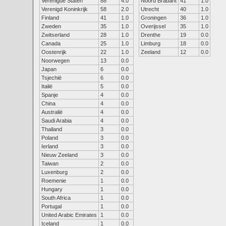
Verenigde Staten
88
4.0
Noord Brabant
41
1.0
Verenigd Koninkrijk
58
2.0
Utrecht
40
1.0
Finland
41
1.0
Groningen
36
1.0
Zweden
35
1.0
Overijssel
35
1.0
Zwitserland
28
1.0
Drenthe
19
0.0
Canada
25
1.0
Limburg
18
0.0
Oostenrijk
22
1.0
Zeeland
12
0.0
Noorwegen
13
0.0
Japan
6
0.0
Tsjechië
6
0.0
Italië
5
0.0
Spanje
4
0.0
China
4
0.0
Australië
4
0.0
Saudi Arabia
4
0.0
Thailand
3
0.0
Poland
3
0.0
Ierland
3
0.0
Nieuw Zeeland
3
0.0
Taiwan
2
0.0
Luxenburg
2
0.0
Roemenie
1
0.0
Hungary
1
0.0
South Africa
1
0.0
Portugal
1
0.0
United Arabic Emirates
1
0.0
Iceland
1
0.0