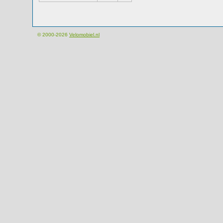
© 2000-2026
Velomobiel.nl