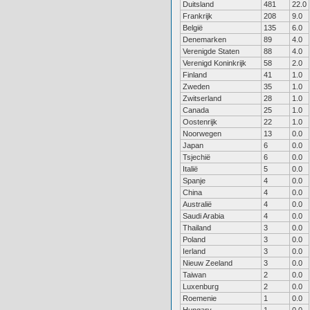
Duitsland
481
22.0
Frankrijk
208
9.0
België
135
6.0
Denemarken
89
4.0
Verenigde Staten
88
4.0
Verenigd Koninkrijk
58
2.0
Finland
41
1.0
Zweden
35
1.0
Zwitserland
28
1.0
Canada
25
1.0
Oostenrijk
22
1.0
Noorwegen
13
0.0
Japan
6
0.0
Tsjechië
6
0.0
Italië
5
0.0
Spanje
4
0.0
China
4
0.0
Australië
4
0.0
Saudi Arabia
4
0.0
Thailand
3
0.0
Poland
3
0.0
Ierland
3
0.0
Nieuw Zeeland
3
0.0
Taiwan
2
0.0
Luxenburg
2
0.0
Roemenie
1
0.0