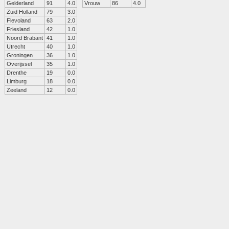
Gelderland
91
4.0
Vrouw
86
4.0
Zuid Holland
79
3.0
Flevoland
63
2.0
Friesland
42
1.0
Noord Brabant
41
1.0
Utrecht
40
1.0
Groningen
36
1.0
Overijssel
35
1.0
Drenthe
19
0.0
Limburg
18
0.0
Zeeland
12
0.0