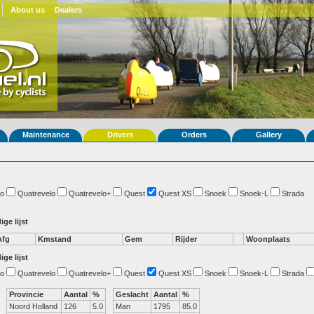
About us
Dealers
Maintenance
Drivers
Orders
Gallery
o
Quatrevelo
Quatrevelo+
Quest
Quest XS
Snoek
Snoek-L
Strada
ige lijst
Afg
Kmstand
Gem
Rijder
Woonplaats
ige lijst
o
Quatrevelo
Quatrevelo+
Quest
Quest XS
Snoek
Snoek-L
Strada
Provincie
Aantal
%
Geslacht
Aantal
%
Noord Holland
126
5.0
Man
1795
85.0