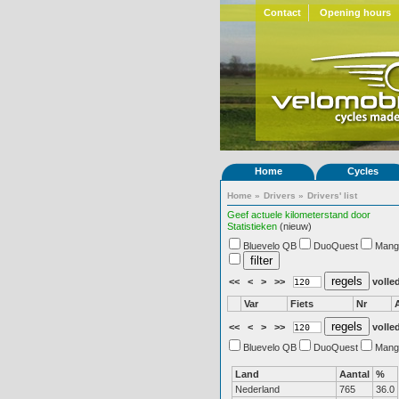
Contact
Opening hours
Home
Cycles
Home
»
Drivers
»
Drivers' list
Geef actuele kilometerstand door
Statistieken
(nieuw)
Bluevelo QB
DuoQuest
Mang
<<
<
>
>>
volled
Var
Fiets
Nr
<<
<
>
>>
volled
Bluevelo QB
DuoQuest
Mang
Land
Aantal
%
Nederland
765
36.0