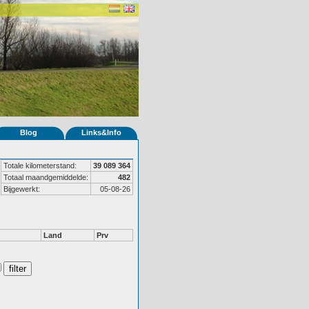
Blog
Links&Info
Totale kilometerstand:
39 089 364
Totaal maandgemiddelde:
482
Bijgewerkt:
05-08-26
Land
Prv