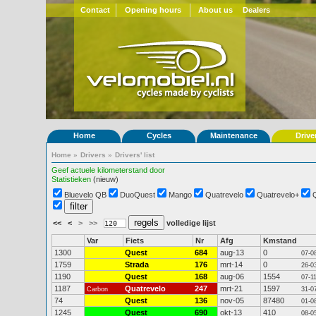
Contact
Opening hours
About us
Dealers
Home
Cycles
Maintenance
Drive
Home
»
Drivers
»
Drivers' list
Geef actuele kilometerstand door
Statistieken
(nieuw)
Bluevelo QB
DuoQuest
Mango
Quatrevelo
Quatrevelo+
<<
<
>
>>
volledige lijst
Var
Fiets
Nr
Afg
Kmstand
1300
Quest
684
aug-13
0
07-0
1759
Strada
176
mrt-14
0
26-0
1190
Quest
168
aug-06
1554
07-1
1187
Quatrevelo
247
mrt-21
1597
Carbon
31-0
74
Quest
136
nov-05
87480
01-0
1245
Quest
690
okt-13
410
08-0