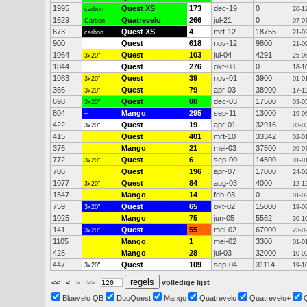
1995
Quest XS
173
dec-19
0
carbon
20-1
1629
Quatrevelo
266
jul-21
0
Carbon
07-0
673
Quest XS
4
mrt-12
18755
carbon
21-0
900
Quest
618
nov-12
9800
21-0
1064
Quest
103
jul-04
4291
3x20"
25-0
1844
Quest
276
okt-08
0
18-1
1083
Quest
39
nov-01
3900
3x20"
01-0
366
Quest
79
apr-03
38900
3x20"
17-1
698
Quest
88
dec-03
17500
3x20"
03-0
804
Mango
295
sep-11
13000
+
19-0
422
Quest
19
apr-01
32916
3x20"
03-0
415
Quest
401
mrt-10
33342
02-0
376
Mango
21
mei-03
37500
09-0
772
Quest
6
sep-00
14500
3x20"
01-0
706
Quest
196
apr-07
17000
24-0
1077
Quest
84
aug-03
4000
3x20"
12-1
1547
Mango
14
feb-03
0
01-0
759
Quest
65
okt-02
15000
3x20"
19-0
1025
Mango
75
jun-05
5562
30-1
141
Quest
55
mei-02
67000
3x20"
23-0
1105
Mango
1
mei-02
3300
01-0
428
Mango
28
jul-03
32000
10-0
447
Quest
109
sep-04
31114
3x20"
19-1
<<
<
>
>>
volledige lijst
Bluevelo QB
DuoQuest
Mango
Quatrevelo
Quatrevelo+