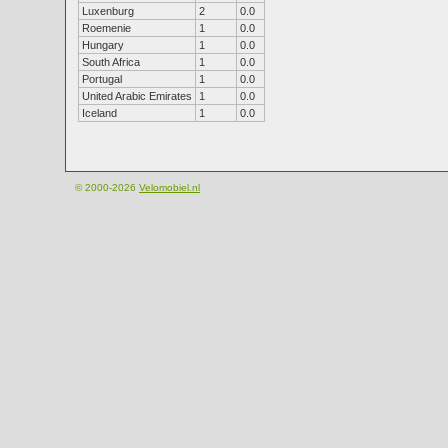
Luxenburg
2
0.0
Roemenie
1
0.0
Hungary
1
0.0
South Africa
1
0.0
Portugal
1
0.0
United Arabic Emirates
1
0.0
Iceland
1
0.0
© 2000-2026
Velomobiel.nl