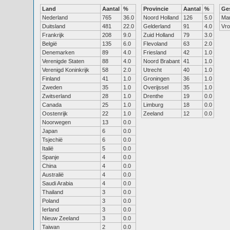
Land
Aantal
%
Provincie
Aantal
%
Ge
Nederland
765
36.0
Noord Holland
126
5.0
Ma
Duitsland
481
22.0
Gelderland
91
4.0
Vr
Frankrijk
208
9.0
Zuid Holland
79
3.0
België
135
6.0
Flevoland
63
2.0
Denemarken
89
4.0
Friesland
42
1.0
Verenigde Staten
88
4.0
Noord Brabant
41
1.0
Verenigd Koninkrijk
58
2.0
Utrecht
40
1.0
Finland
41
1.0
Groningen
36
1.0
Zweden
35
1.0
Overijssel
35
1.0
Zwitserland
28
1.0
Drenthe
19
0.0
Canada
25
1.0
Limburg
18
0.0
Oostenrijk
22
1.0
Zeeland
12
0.0
Noorwegen
13
0.0
Japan
6
0.0
Tsjechië
6
0.0
Italië
5
0.0
Spanje
4
0.0
China
4
0.0
Australië
4
0.0
Saudi Arabia
4
0.0
Thailand
3
0.0
Poland
3
0.0
Ierland
3
0.0
Nieuw Zeeland
3
0.0
Taiwan
2
0.0