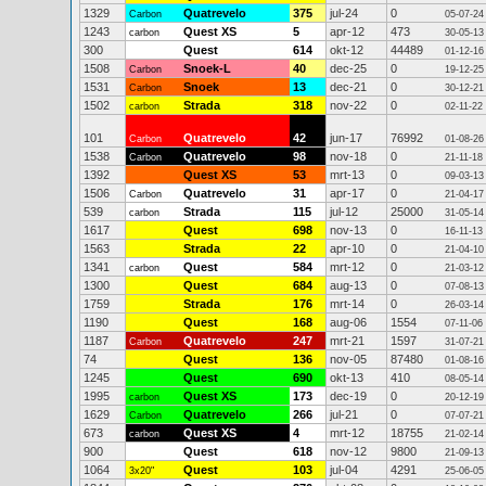
1329
Quatrevelo
375
jul-24
0
Carbon
05-07-24
1243
Quest XS
5
apr-12
473
carbon
30-05-13
300
Quest
614
okt-12
44489
01-12-16
1508
Snoek-L
40
dec-25
0
Carbon
19-12-25
1531
Snoek
13
dec-21
0
Carbon
30-12-21
1502
Strada
318
nov-22
0
carbon
02-11-22
101
Quatrevelo
42
jun-17
76992
Carbon
01-08-26
1538
Quatrevelo
98
nov-18
0
Carbon
21-11-18
1392
Quest XS
53
mrt-13
0
09-03-13
1506
Quatrevelo
31
apr-17
0
Carbon
21-04-17
539
Strada
115
jul-12
25000
carbon
31-05-14
1617
Quest
698
nov-13
0
16-11-13
1563
Strada
22
apr-10
0
21-04-10
1341
Quest
584
mrt-12
0
carbon
21-03-12
1300
Quest
684
aug-13
0
07-08-13
1759
Strada
176
mrt-14
0
26-03-14
1190
Quest
168
aug-06
1554
07-11-06
1187
Quatrevelo
247
mrt-21
1597
Carbon
31-07-21
74
Quest
136
nov-05
87480
01-08-16
1245
Quest
690
okt-13
410
08-05-14
1995
Quest XS
173
dec-19
0
carbon
20-12-19
1629
Quatrevelo
266
jul-21
0
Carbon
07-07-21
673
Quest XS
4
mrt-12
18755
carbon
21-02-14
900
Quest
618
nov-12
9800
21-09-13
1064
Quest
103
jul-04
4291
3x20"
25-06-05