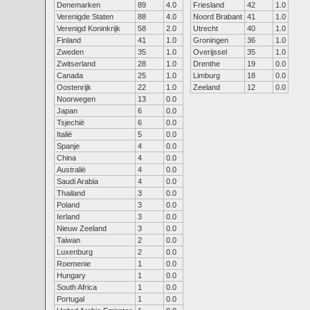
Denemarken
89
4.0
Friesland
42
1.0
Verenigde Staten
88
4.0
Noord Brabant
41
1.0
Verenigd Koninkrijk
58
2.0
Utrecht
40
1.0
Finland
41
1.0
Groningen
36
1.0
Zweden
35
1.0
Overijssel
35
1.0
Zwitserland
28
1.0
Drenthe
19
0.0
Canada
25
1.0
Limburg
18
0.0
Oostenrijk
22
1.0
Zeeland
12
0.0
Noorwegen
13
0.0
Japan
6
0.0
Tsjechië
6
0.0
Italië
5
0.0
Spanje
4
0.0
China
4
0.0
Australië
4
0.0
Saudi Arabia
4
0.0
Thailand
3
0.0
Poland
3
0.0
Ierland
3
0.0
Nieuw Zeeland
3
0.0
Taiwan
2
0.0
Luxenburg
2
0.0
Roemenie
1
0.0
Hungary
1
0.0
South Africa
1
0.0
Portugal
1
0.0