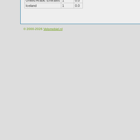
United Arabic Emirates
1
0.0
Iceland
1
0.0
© 2000-2026
Velomobiel.nl