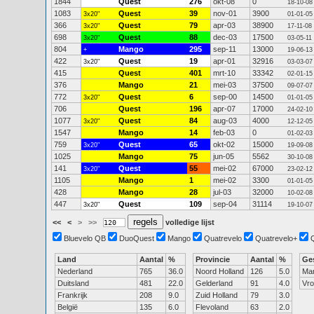
1844
Quest
276
okt-08
0
18-10-08
1083
Quest
39
nov-01
3900
3x20"
01-01-05
366
Quest
79
apr-03
38900
3x20"
17-11-08
698
Quest
88
dec-03
17500
3x20"
03-05-11
804
Mango
295
sep-11
13000
+
19-06-13
422
Quest
19
apr-01
32916
3x20"
03-03-07
415
Quest
401
mrt-10
33342
02-01-15
376
Mango
21
mei-03
37500
09-07-07
772
Quest
6
sep-00
14500
3x20"
01-01-05
706
Quest
196
apr-07
17000
24-02-10
1077
Quest
84
aug-03
4000
3x20"
12-12-05
1547
Mango
14
feb-03
0
01-02-03
759
Quest
65
okt-02
15000
3x20"
19-09-08
1025
Mango
75
jun-05
5562
30-10-08
141
Quest
55
mei-02
67000
3x20"
23-02-12
1105
Mango
1
mei-02
3300
01-01-05
428
Mango
28
jul-03
32000
10-02-08
447
Quest
109
sep-04
31114
3x20"
19-10-07
<<
<
>
>>
volledige lijst
Bluevelo QB
DuoQuest
Mango
Quatrevelo
Quatrevelo+
Land
Aantal
%
Provincie
Aantal
%
Ge
Nederland
765
36.0
Noord Holland
126
5.0
Ma
Duitsland
481
22.0
Gelderland
91
4.0
Vr
Frankrijk
208
9.0
Zuid Holland
79
3.0
België
135
6.0
Flevoland
63
2.0