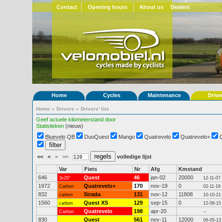
Contact
Opening hours
About us
Dealers
Home
Cycles
Maintenance
Drive
Home
»
Drivers
»
Drivers' list
Geef actuele kilometerstand door
Statistieken
(nieuw)
Bluevelo QB
DuoQuest
Mango
Quatrevelo
Quatrevelo+
<<
<
>
>>
volledige lijst
Var
Fiets
Nr
Afg
Kmstand
646
Quest
46
jan-02
20000
3x20"
12-11-07
1972
Quatrevelo+
170
nov-19
0
Carbon
02-11-19
832
Strada
131
nov-12
11808
carbon
10-10-21
1560
Quest XS
129
sep-15
0
carbon
12-09-15
Quatrevelo
198
apr-20
Carbon
--
830
Quest
561
nov-11
12000
06-05-13