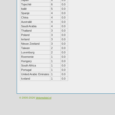
Japan
6
0.0
Tsjechië
6
0.0
Italië
5
0.0
Spanje
4
0.0
China
4
0.0
Australië
4
0.0
Saudi Arabia
4
0.0
Thailand
3
0.0
Poland
3
0.0
Ierland
3
0.0
Nieuw Zeeland
3
0.0
Taiwan
2
0.0
Luxenburg
2
0.0
Roemenie
1
0.0
Hungary
1
0.0
South Africa
1
0.0
Portugal
1
0.0
United Arabic Emirates
1
0.0
Iceland
1
0.0
© 2000-2026
Velomobiel.nl