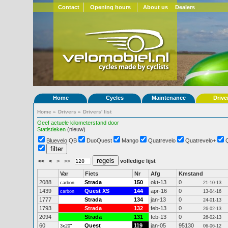
Contact
Opening hours
About us
Dealers
Home
Cycles
Maintenance
Drive
Home
»
Drivers
»
Drivers' list
Geef actuele kilometerstand door
Statistieken
(nieuw)
Bluevelo QB
DuoQuest
Mango
Quatrevelo
Quatrevelo+
<<
<
>
>>
volledige lijst
Var
Fiets
Nr
Afg
Kmstand
2088
Strada
150
okt-13
0
carbon
21-10-13
1439
Quest XS
144
apr-16
0
carbon
13-04-16
1777
Strada
134
jan-13
0
24-01-13
1793
Strada
132
feb-13
0
26-02-13
2094
Strada
131
feb-13
0
26-02-13
60
Quest
119
jan-05
95130
3x20"
06-06-12