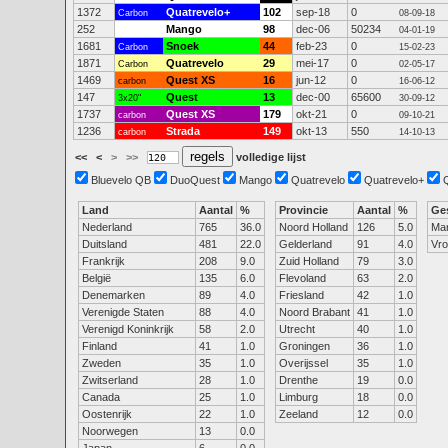
1372
Quatrevelo+
102
sep-18
0
Carbon
08-09-18
252
Mango
98
dec-06
50234
04-01-19
1681
Snoek
44
feb-23
0
Carbon
15-02-23
1871
Quatrevelo
29
mei-17
0
Carbon
02-05-17
1469
Quest XS
16
jun-12
0
carbon
16-06-12
147
Quest
13
dec-00
65600
3x20"
30-09-12
1737
Quest XS
179
okt-21
0
carbon
09-10-21
1236
Strada
149
okt-13
550
carbon
14-10-13
<<
<
>
>>
volledige lijst
Bluevelo QB
DuoQuest
Mango
Quatrevelo
Quatrevelo+
Land
Aantal
%
Provincie
Aantal
%
Ge
Nederland
765
36.0
Noord Holland
126
5.0
Ma
Duitsland
481
22.0
Gelderland
91
4.0
Vr
Frankrijk
208
9.0
Zuid Holland
79
3.0
België
135
6.0
Flevoland
63
2.0
Denemarken
89
4.0
Friesland
42
1.0
Verenigde Staten
88
4.0
Noord Brabant
41
1.0
Verenigd Koninkrijk
58
2.0
Utrecht
40
1.0
Finland
41
1.0
Groningen
36
1.0
Zweden
35
1.0
Overijssel
35
1.0
Zwitserland
28
1.0
Drenthe
19
0.0
Canada
25
1.0
Limburg
18
0.0
Oostenrijk
22
1.0
Zeeland
12
0.0
Noorwegen
13
0.0