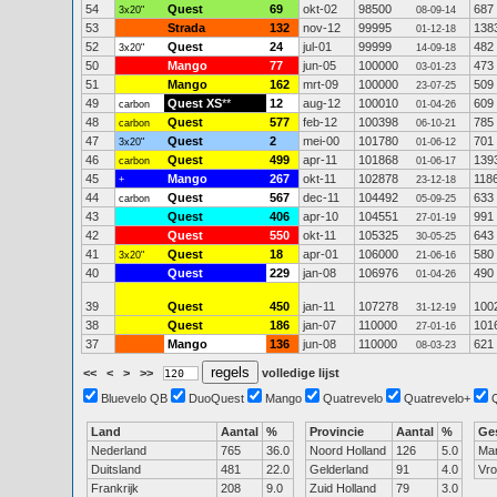
54
Quest
69
okt-02
98500
687
3x20"
08-09-14
53
Strada
132
nov-12
99995
138
01-12-18
52
Quest
24
jul-01
99999
482
3x20"
14-09-18
50
Mango
77
jun-05
100000
473
03-01-23
51
Mango
162
mrt-09
100000
509
23-07-25
49
Quest XS
**
12
aug-12
100010
609
carbon
01-04-26
48
Quest
577
feb-12
100398
785
carbon
06-10-21
47
Quest
2
mei-00
101780
701
3x20"
01-06-12
46
Quest
499
apr-11
101868
139
carbon
01-06-17
45
Mango
267
okt-11
102878
118
+
23-12-18
44
Quest
567
dec-11
104492
633
carbon
05-09-25
43
Quest
406
apr-10
104551
991
27-01-19
42
Quest
550
okt-11
105325
643
30-05-25
41
Quest
18
apr-01
106000
580
3x20"
21-06-16
40
Quest
229
jan-08
106976
490
01-04-26
39
Quest
450
jan-11
107278
100
31-12-19
38
Quest
186
jan-07
110000
101
27-01-16
37
Mango
136
jun-08
110000
621
08-03-23
<<
<
>
>>
volledige lijst
Bluevelo QB
DuoQuest
Mango
Quatrevelo
Quatrevelo+
Land
Aantal
%
Provincie
Aantal
%
Ge
Nederland
765
36.0
Noord Holland
126
5.0
Ma
Duitsland
481
22.0
Gelderland
91
4.0
Vr
Frankrijk
208
9.0
Zuid Holland
79
3.0