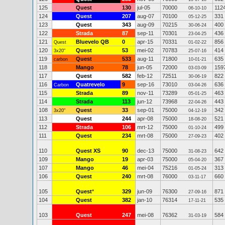
125
Quest
130
jul-05
70000
112
06-10-10
124
Quest
207
aug-07
70100
331
05-12-25
123
Quest
343
aug-09
70215
400
30-06-24
122
Strada
87
sep-11
70301
436
23-04-25
121
Bluevelo QB
0
apr-15
70331
856
Quest
01-02-22
120
Quest
53
mei-02
70783
414
3x20"
25-07-16
119
Quest
533
aug-11
71800
635
carbon
10-01-21
118
Mango
78
jun-05
72000
159
03-03-09
117
Quest
582
feb-12
72511
822
30-06-19
116
Quatrevelo
9
sep-16
73010
636
Carbon
03-04-26
115
Strada
89
nov-11
73289
463
05-01-25
114
Strada
113
jun-12
73968
443
22-04-26
108
Quest
33
sep-01
75000
342
3x20"
04-12-19
113
Quest
244
apr-08
75000
521
18-08-20
112
Strada
106
mrt-12
75000
499
01-10-24
111
Quest
234
mrt-08
75000
402
27-09-23
110
Quest XS
90
dec-13
75000
642
31-08-23
109
Mango
19
apr-03
75000
367
05-04-20
107
Mango
46
mei-04
75216
313
01-05-24
106
Quest
240
mrt-08
76000
660
03-11-17
105
Quest
*
329
jun-09
76300
871
27-09-16
104
Quest
382
jan-10
76314
535
17-11-21
103
Quest
247
mei-08
76362
584
31-03-19