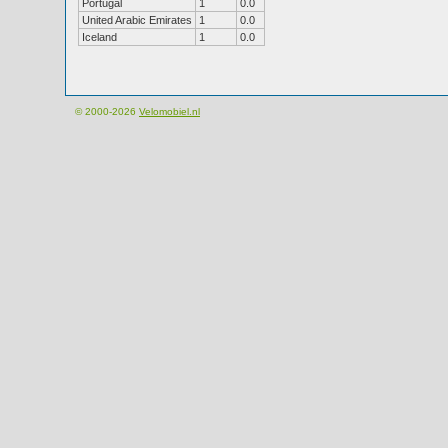
Portugal
1
0.0
United Arabic Emirates
1
0.0
Iceland
1
0.0
© 2000-2026
Velomobiel.nl