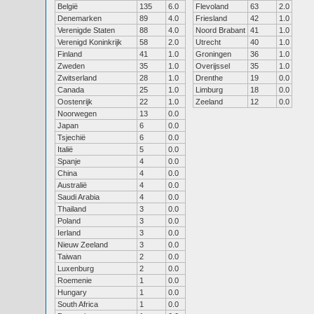
België
135
6.0
Flevoland
63
2.0
Denemarken
89
4.0
Friesland
42
1.0
Verenigde Staten
88
4.0
Noord Brabant
41
1.0
Verenigd Koninkrijk
58
2.0
Utrecht
40
1.0
Finland
41
1.0
Groningen
36
1.0
Zweden
35
1.0
Overijssel
35
1.0
Zwitserland
28
1.0
Drenthe
19
0.0
Canada
25
1.0
Limburg
18
0.0
Oostenrijk
22
1.0
Zeeland
12
0.0
Noorwegen
13
0.0
Japan
6
0.0
Tsjechië
6
0.0
Italië
5
0.0
Spanje
4
0.0
China
4
0.0
Australië
4
0.0
Saudi Arabia
4
0.0
Thailand
3
0.0
Poland
3
0.0
Ierland
3
0.0
Nieuw Zeeland
3
0.0
Taiwan
2
0.0
Luxenburg
2
0.0
Roemenie
1
0.0
Hungary
1
0.0
South Africa
1
0.0