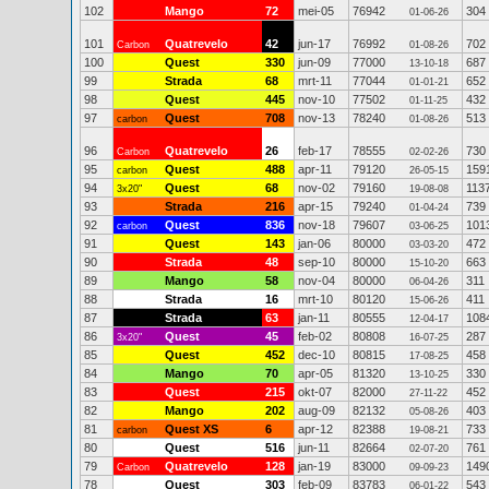
102
Mango
72
mei-05
76942
304
01-06-26
101
Quatrevelo
42
jun-17
76992
702
Carbon
01-08-26
100
Quest
330
jun-09
77000
687
13-10-18
99
Strada
68
mrt-11
77044
652
01-01-21
98
Quest
445
nov-10
77502
432
01-11-25
97
Quest
708
nov-13
78240
513
carbon
01-08-26
96
Quatrevelo
26
feb-17
78555
730
Carbon
02-02-26
95
Quest
488
apr-11
79120
159
carbon
26-05-15
94
Quest
68
nov-02
79160
113
3x20"
19-08-08
93
Strada
216
apr-15
79240
739
01-04-24
92
Quest
836
nov-18
79607
101
carbon
03-06-25
91
Quest
143
jan-06
80000
472
03-03-20
90
Strada
48
sep-10
80000
663
15-10-20
89
Mango
58
nov-04
80000
311
06-04-26
88
Strada
16
mrt-10
80120
411
15-06-26
87
Strada
63
jan-11
80555
108
12-04-17
86
Quest
45
feb-02
80808
287
3x20"
16-07-25
85
Quest
452
dec-10
80815
458
17-08-25
84
Mango
70
apr-05
81320
330
13-10-25
83
Quest
215
okt-07
82000
452
27-11-22
82
Mango
202
aug-09
82132
403
05-08-26
81
Quest XS
6
apr-12
82388
733
carbon
19-08-21
80
Quest
516
jun-11
82664
761
02-07-20
79
Quatrevelo
128
jan-19
83000
149
Carbon
09-09-23
78
Quest
303
feb-09
83783
543
06-01-22