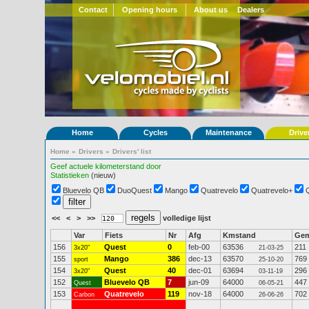
Contact
Opening hours
About us
Dealers
Home
Cycles
Maintenance
Drive
Home
»
Drivers
»
Drivers' list
Geef actuele kilometerstand door
Statistieken
(nieuw)
Bluevelo QB
DuoQuest
Mango
Quatrevelo
Quatrevelo+
<<
<
>
>>
volledige lijst
Var
Fiets
Nr
Afg
Kmstand
Ge
156
Quest
0
feb-00
63536
211
3x20"
21-03-25
155
Mango
386
dec-13
63570
769
sport
25-10-20
154
Quest
40
dec-01
63694
296
3x20"
03-11-19
152
Bluevelo QB
7
jun-09
64000
447
Quest
06-05-21
153
Quatrevelo
119
nov-18
64000
702
Carbon
26-06-26