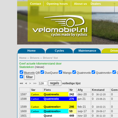
Contact
Opening hours
About us
Dealers
Home
Cycles
Maintenance
Drive
Home
»
Drivers
»
Drivers' list
Geef actuele kilometerstand door
Statistieken
(nieuw)
Bluevelo QB
DuoQuest
Mango
Quatrevelo
Quatrevelo+
<<
<
>
>>
volledige lijst
Var
Fiets
Nr
Afg
Kmstand
Gem
1597
Quatrevelo
242
dec-20
0
0
Carbon
30-12-20
1598
Quatrevelo
276
jun-21
0
0
Carbon
23-06-21
1599
Quatrevelo+
246
feb-21
0
0
Carbon
18-02-21
1600
Quatrevelo+
59
sep-17
0
0
Carbon
29-09-17
1601
Quest
449
nov-10
0
0
30-11-10