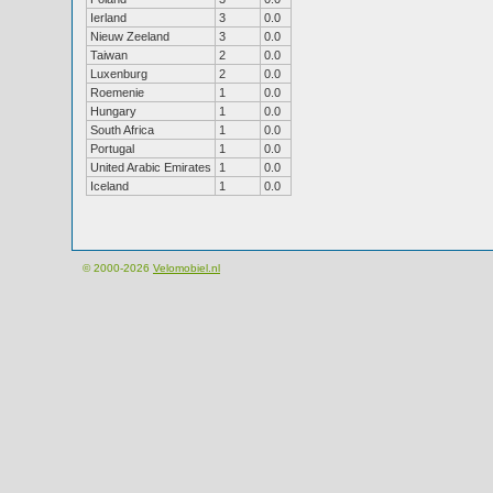
Ierland
3
0.0
Nieuw Zeeland
3
0.0
Taiwan
2
0.0
Luxenburg
2
0.0
Roemenie
1
0.0
Hungary
1
0.0
South Africa
1
0.0
Portugal
1
0.0
United Arabic Emirates
1
0.0
Iceland
1
0.0
© 2000-2026
Velomobiel.nl