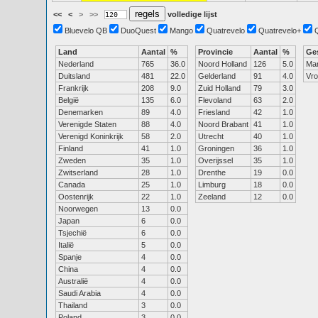
<<
<
>
>>
volledige lijst
Bluevelo QB
DuoQuest
Mango
Quatrevelo
Quatrevelo+
Land
Aantal
%
Provincie
Aantal
%
Ge
Nederland
765
36.0
Noord Holland
126
5.0
Ma
Duitsland
481
22.0
Gelderland
91
4.0
Vr
Frankrijk
208
9.0
Zuid Holland
79
3.0
België
135
6.0
Flevoland
63
2.0
Denemarken
89
4.0
Friesland
42
1.0
Verenigde Staten
88
4.0
Noord Brabant
41
1.0
Verenigd Koninkrijk
58
2.0
Utrecht
40
1.0
Finland
41
1.0
Groningen
36
1.0
Zweden
35
1.0
Overijssel
35
1.0
Zwitserland
28
1.0
Drenthe
19
0.0
Canada
25
1.0
Limburg
18
0.0
Oostenrijk
22
1.0
Zeeland
12
0.0
Noorwegen
13
0.0
Japan
6
0.0
Tsjechië
6
0.0
Italië
5
0.0
Spanje
4
0.0
China
4
0.0
Australië
4
0.0
Saudi Arabia
4
0.0
Thailand
3
0.0
Poland
3
0.0