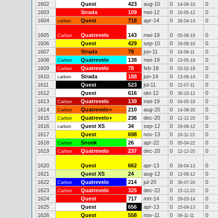
1602
Quest
423
aug-10
0
0
14-08-10
1603
Strada
109
mei-12
0
0
10-05-12
1604
Quest
718
apr-14
0
0
carbon
28-04-14
1605
Quatrevelo
143
mei-19
0
0
Carbon
05-06-19
1606
Quest
429
sep-10
0
0
18-09-10
1607
Strada
79
jun-11
0
0
24-06-11
1608
Quatrevelo
138
mei-19
0
0
Carbon
23-05-19
1609
Quatrevelo
78
feb-18
0
0
Carbon
02-02-18
1610
Strada
188
jun-14
0
0
carbon
13-06-14
1611
Quest
523
jul-11
0
0
22-07-11
1612
Quest
616
okt-12
0
0
30-10-12
1613
Quatrevelo
139
mei-19
0
0
Carbon
04-05-19
1614
Quatrevelo+
210
aug-20
0
0
Carbon
14-08-20
1615
Quatrevelo+
236
dec-20
0
0
Carbon
12-12-20
1616
Quest XS
34
sep-12
0
0
carbon
29-09-12
1617
Quest
698
nov-13
0
0
16-11-13
1618
Snoek
26
apr-22
0
0
Carbon
05-04-22
1619
Quatrevelo
237
dec-20
0
0
Carbon
12-12-20
1620
Quest
662
apr-13
0
0
26-04-13
1621
Quest XS
24
aug-12
0
0
12-08-12
1622
Quatrevelo
214
jul-20
0
0
Carbon
30-07-20
1623
Quatrevelo
325
dec-22
0
0
Carbon
15-12-22
1624
Quest
717
mrt-14
0
0
29-03-14
1625
Quest
656
apr-13
0
0
15-04-13
1626
Quest
558
nov-11
0
0
09-11-11