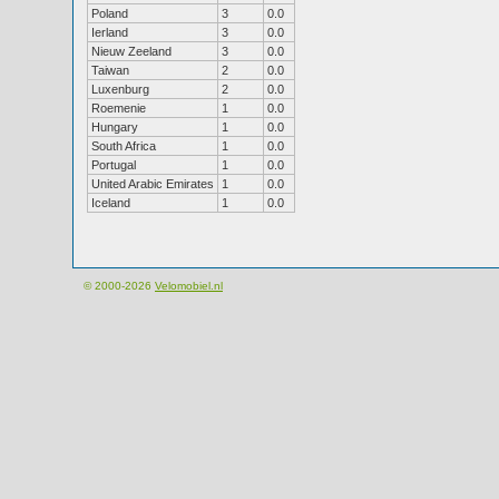
Poland
3
0.0
Ierland
3
0.0
Nieuw Zeeland
3
0.0
Taiwan
2
0.0
Luxenburg
2
0.0
Roemenie
1
0.0
Hungary
1
0.0
South Africa
1
0.0
Portugal
1
0.0
United Arabic Emirates
1
0.0
Iceland
1
0.0
© 2000-2026
Velomobiel.nl