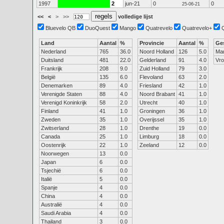
1997
2
jun-21
0
0
25-06-21
<<
<
>
>>
volledige lijst
Bluevelo QB
DuoQuest
Mango
Quatrevelo
Quatrevelo+
Land
Aantal
%
Provincie
Aantal
%
Ge
Nederland
765
36.0
Noord Holland
126
5.0
Ma
Duitsland
481
22.0
Gelderland
91
4.0
Vr
Frankrijk
208
9.0
Zuid Holland
79
3.0
België
135
6.0
Flevoland
63
2.0
Denemarken
89
4.0
Friesland
42
1.0
Verenigde Staten
88
4.0
Noord Brabant
41
1.0
Verenigd Koninkrijk
58
2.0
Utrecht
40
1.0
Finland
41
1.0
Groningen
36
1.0
Zweden
35
1.0
Overijssel
35
1.0
Zwitserland
28
1.0
Drenthe
19
0.0
Canada
25
1.0
Limburg
18
0.0
Oostenrijk
22
1.0
Zeeland
12
0.0
Noorwegen
13
0.0
Japan
6
0.0
Tsjechië
6
0.0
Italië
5
0.0
Spanje
4
0.0
China
4
0.0
Australië
4
0.0
Saudi Arabia
4
0.0
Thailand
3
0.0