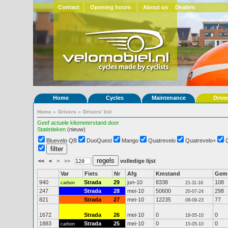
Contact
Opening hours
About us
Dealers
Home
Cycles
Maintenance
Drive
Home
»
Drivers
»
Drivers' list
Geef actuele kilometerstand door
Statistieken
(nieuw)
Bluevelo QB
DuoQuest
Mango
Quatrevelo
Quatrevelo+
<<
<
>
>>
volledige lijst
Var
Fiets
Nr
Afg
Kmstand
Gem
940
Strada
29
jun-10
8338
108
carbon
21-11-16
247
Strada
28
mei-10
50600
298
20-07-24
821
Strada
27
mei-10
12235
77
08-09-23
1672
Strada
26
mei-10
0
0
18-05-10
1883
Strada
25
mei-10
0
0
carbon
15-05-10