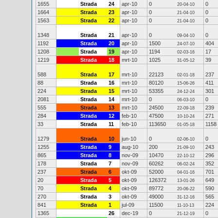
1655
Strada
24
apr-10
0
0
20-04-10
1664
Strada
23
apr-10
0
0
21-04-10
1563
Strada
22
apr-10
0
0
21-04-10
1348
Strada
21
apr-10
0
0
09-04-10
1192
Strada
20
apr-10
1500
404
24-07-10
1208
Strada
19
apr-10
1194
17
02-03-16
1219
Strada
18
mrt-10
1025
39
31-05-12
588
Strada
17
mrt-10
22123
237
02-01-18
88
Strada
16
mrt-10
80120
411
15-06-26
224
Strada
15
mrt-10
53355
301
24-12-24
2081
Strada
14
mrt-10
0
0
06-03-10
555
Strada
13
mrt-10
24500
239
22-09-18
284
Strada
12
feb-10
47500
271
10-10-24
33
Strada
11
feb-10
113650
1158
01-05-18
1279
Strada
10
jun-10
0
0
02-06-10
1255
Strada
9
aug-10
200
243
21-09-10
865
Strada
8
nov-09
10470
296
22-10-12
178
Strada
7
nov-09
60262
352
06-02-24
237
Strada
6
okt-09
52000
701
04-01-16
20
Strada
5
okt-09
126372
649
13-01-26
70
Strada
4
okt-09
89772
590
20-06-22
270
Strada
3
okt-09
49000
565
31-12-16
841
Strada
1
jul-09
11500
224
11-10-13
1365
26
dec-19
0
0
21-12-19