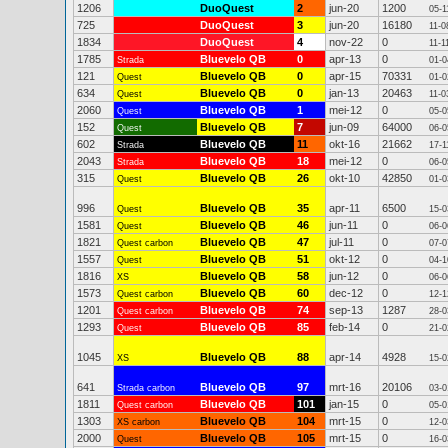
1206
DuoQuest
2
jun-20
1200
05-1
725
DuoQuest
3
jun-20
16180
11-0
1834
DuoQuest
4
nov-22
0
11-1
1785
Bluevelo QB
0
apr-13
0
Strada
01-0
121
Bluevelo QB
0
apr-15
70331
Quest
01-0
634
Bluevelo QB
0
jan-13
20463
Quest
11-0
2060
Bluevelo QB
1
mei-12
0
Quest
05-0
152
Bluevelo QB
7
jun-09
64000
Quest
06-0
602
Bluevelo QB
11
okt-16
21662
Strada
17-1
2043
Bluevelo QB
18
mei-12
0
Strada
06-0
315
Bluevelo QB
26
okt-10
42850
Quest
01-0
996
Bluevelo QB
35
apr-11
6500
Quest
15-0
1581
Bluevelo QB
46
jun-11
0
Quest
06-0
1821
Bluevelo QB
47
jul-11
0
Quest carbon
07-0
1557
Bluevelo QB
51
okt-12
0
Quest
04-1
1816
Bluevelo QB
58
jun-12
0
XS
06-0
1573
Bluevelo QB
60
dec-12
0
Quest carbon
12-1
1201
Bluevelo QB
74
sep-13
1287
Quest carbon
28-0
1293
Bluevelo QB
85
feb-14
0
Quest
21-0
1045
Bluevelo QB
88
apr-14
4928
XS
15-0
641
Bluevelo QB
97
mrt-16
20106
Strada carbon
03-0
1811
Bluevelo QB
101
jan-15
0
Quest carbon
05-0
1303
Bluevelo QB
104
mrt-15
0
XS carbon
12-0
2000
Bluevelo QB
105
mrt-15
0
Quest
16-0