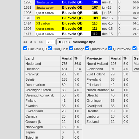
1290
Bluevelo QB
106
mei-15
0
Strada carbon
08-0
1631
Bluevelo QB
107
jun-15
0
Strada carbon
04-0
1903
Bluevelo QB
108
jun-15
0
Quest carbon
04-0
1316
Bluevelo QB
109
nov-15
0
XS
07-1
1414
Bluevelo QB
110
nov-15
0
XS carbon
07-1
1306
Bluevelo QB
111
nov-15
0
Quest carbon
07-1
1417
Bluevelo QB
112
dec-15
0
Quest carbon
21-1
<<
<
>
>>
volledige lijst
Bluevelo QB
DuoQuest
Mango
Quatrevelo
Quatrevelo+
Land
Aantal
%
Provincie
Aantal
%
Ge
Nederland
765
36.0
Noord Holland
126
5.0
Ma
Duitsland
481
22.0
Gelderland
91
4.0
Vr
Frankrijk
208
9.0
Zuid Holland
79
3.0
België
135
6.0
Flevoland
63
2.0
Denemarken
89
4.0
Friesland
42
1.0
Verenigde Staten
88
4.0
Noord Brabant
41
1.0
Verenigd Koninkrijk
58
2.0
Utrecht
40
1.0
Finland
41
1.0
Groningen
36
1.0
Zweden
35
1.0
Overijssel
35
1.0
Zwitserland
28
1.0
Drenthe
19
0.0
Canada
25
1.0
Limburg
18
0.0
Oostenrijk
22
1.0
Zeeland
12
0.0
Noorwegen
13
0.0
Japan
6
0.0
Tsjechië
6
0.0