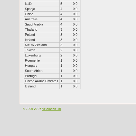
Italië
5
0.0
Spanje
4
0.0
China
4
0.0
Australië
4
0.0
Saudi Arabia
4
0.0
Thailand
3
0.0
Poland
3
0.0
Ierland
3
0.0
Nieuw Zeeland
3
0.0
Taiwan
2
0.0
Luxenburg
2
0.0
Roemenie
1
0.0
Hungary
1
0.0
South Africa
1
0.0
Portugal
1
0.0
United Arabic Emirates
1
0.0
Iceland
1
0.0
© 2000-2026
Velomobiel.nl