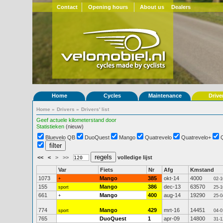
Contact
Opening hours
About us
Dealers
Home
Cycles
Maintenance
Drive
Home
»
Drivers
»
Drivers' list
Geef actuele kilometerstand door
Statistieken
(nieuw)
Bluevelo QB
DuoQuest
Mango
Quatrevelo
Quatrevelo+
<<
<
>
>>
volledige lijst
Var
Fiets
Nr
Afg
Kmstand
1073
Mango
385
okt-14
4000
+
02-1
155
Mango
386
dec-13
63570
sport
25-1
661
Mango
400
aug-14
19290
+
25-0
774
Mango
429
mrt-16
14451
sport
04-0
765
DuoQuest
1
apr-09
14800
31-1