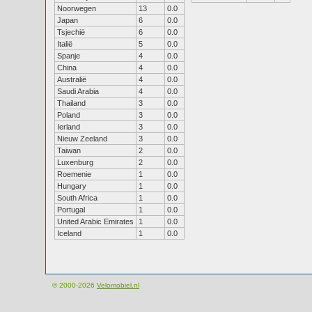
Noorwegen
13
0.0
Japan
6
0.0
Tsjechië
6
0.0
Italië
5
0.0
Spanje
4
0.0
China
4
0.0
Australië
4
0.0
Saudi Arabia
4
0.0
Thailand
3
0.0
Poland
3
0.0
Ierland
3
0.0
Nieuw Zeeland
3
0.0
Taiwan
2
0.0
Luxenburg
2
0.0
Roemenie
1
0.0
Hungary
1
0.0
South Africa
1
0.0
Portugal
1
0.0
United Arabic Emirates
1
0.0
Iceland
1
0.0
© 2000-2026
Velomobiel.nl