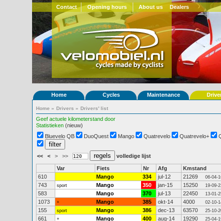
Contact
Opening hours
About us
Dealers
Home
Cycles
Maintenance
Drive
Home
»
Drivers
»
Drivers' list
Geef actuele kilometerstand door
Statistieken
(nieuw)
Bluevelo QB
DuoQuest
Mango
Quatrevelo
Quatrevelo+
<<
<
>
>>
volledige lijst
Var
Fiets
Nr
Afg
Kmstand
610
Mango
334
jul-12
21269
06-04-1
743
Mango
350
jan-15
15250
sport
19-09-2
583
Mango
370
jul-13
22450
13-01-2
1073
Mango
385
okt-14
4000
+
02-10-1
155
Mango
386
dec-13
63570
sport
25-10-2
661
Mango
400
aug-14
19290
+
25-04-1