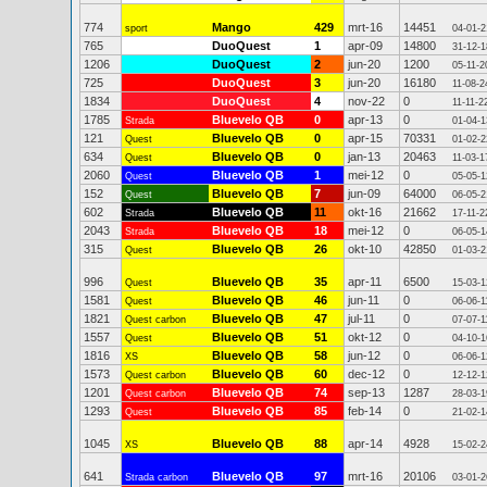
774
Mango
429
mrt-16
14451
sport
04-01-2
765
DuoQuest
1
apr-09
14800
31-12-1
1206
DuoQuest
2
jun-20
1200
05-11-2
725
DuoQuest
3
jun-20
16180
11-08-2
1834
DuoQuest
4
nov-22
0
11-11-2
1785
Bluevelo QB
0
apr-13
0
Strada
01-04-1
121
Bluevelo QB
0
apr-15
70331
Quest
01-02-2
634
Bluevelo QB
0
jan-13
20463
Quest
11-03-1
2060
Bluevelo QB
1
mei-12
0
Quest
05-05-1
152
Bluevelo QB
7
jun-09
64000
Quest
06-05-2
602
Bluevelo QB
11
okt-16
21662
Strada
17-11-2
2043
Bluevelo QB
18
mei-12
0
Strada
06-05-1
315
Bluevelo QB
26
okt-10
42850
Quest
01-03-2
996
Bluevelo QB
35
apr-11
6500
Quest
15-03-1
1581
Bluevelo QB
46
jun-11
0
Quest
06-06-1
1821
Bluevelo QB
47
jul-11
0
Quest carbon
07-07-1
1557
Bluevelo QB
51
okt-12
0
Quest
04-10-1
1816
Bluevelo QB
58
jun-12
0
XS
06-06-1
1573
Bluevelo QB
60
dec-12
0
Quest carbon
12-12-1
1201
Bluevelo QB
74
sep-13
1287
Quest carbon
28-03-1
1293
Bluevelo QB
85
feb-14
0
Quest
21-02-1
1045
Bluevelo QB
88
apr-14
4928
XS
15-02-2
641
Bluevelo QB
97
mrt-16
20106
Strada carbon
03-01-2