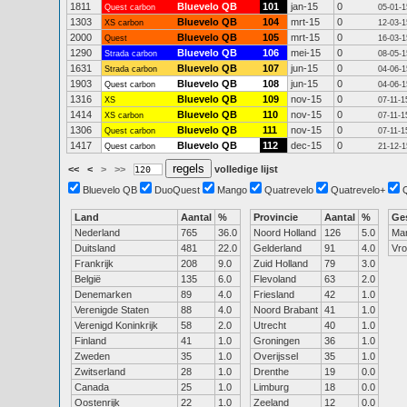
1811
Bluevelo QB
101
jan-15
0
Quest carbon
05-01-1
1303
Bluevelo QB
104
mrt-15
0
XS carbon
12-03-1
2000
Bluevelo QB
105
mrt-15
0
Quest
16-03-1
1290
Bluevelo QB
106
mei-15
0
Strada carbon
08-05-1
1631
Bluevelo QB
107
jun-15
0
Strada carbon
04-06-1
1903
Bluevelo QB
108
jun-15
0
Quest carbon
04-06-1
1316
Bluevelo QB
109
nov-15
0
XS
07-11-1
1414
Bluevelo QB
110
nov-15
0
XS carbon
07-11-1
1306
Bluevelo QB
111
nov-15
0
Quest carbon
07-11-1
1417
Bluevelo QB
112
dec-15
0
Quest carbon
21-12-1
<<
<
>
>>
volledige lijst
Bluevelo QB
DuoQuest
Mango
Quatrevelo
Quatrevelo+
Land
Aantal
%
Provincie
Aantal
%
Ge
Nederland
765
36.0
Noord Holland
126
5.0
Ma
Duitsland
481
22.0
Gelderland
91
4.0
Vr
Frankrijk
208
9.0
Zuid Holland
79
3.0
België
135
6.0
Flevoland
63
2.0
Denemarken
89
4.0
Friesland
42
1.0
Verenigde Staten
88
4.0
Noord Brabant
41
1.0
Verenigd Koninkrijk
58
2.0
Utrecht
40
1.0
Finland
41
1.0
Groningen
36
1.0
Zweden
35
1.0
Overijssel
35
1.0
Zwitserland
28
1.0
Drenthe
19
0.0
Canada
25
1.0
Limburg
18
0.0
Oostenrijk
22
1.0
Zeeland
12
0.0