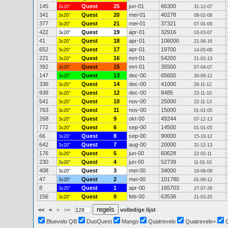
145
Quest
25
jun-01
66300
3x20"
31-12-07
341
Quest
20
mei-01
40278
3x20"
08-02-08
377
Quest
21
mei-01
37321
3x20"
07-01-09
422
Quest
19
apr-01
32916
3x20"
03-03-07
41
Quest
18
apr-01
106000
3x20"
21-06-16
652
Quest
17
apr-01
19700
3x20"
14-05-08
221
Quest
16
mrt-01
54200
3x20"
21-02-13
392
Quest
15
mrt-01
35500
3x20"
07-04-07
147
Quest
13
dec-00
65600
3x20"
30-09-12
336
Quest
14
dec-00
41000
3x20"
26-11-12
938
Quest
12
dec-00
8485
3x20"
23-11-10
541
Quest
10
nov-00
25000
3x20"
22-11-13
763
Quest
11
nov-00
15000
3x20"
01-01-05
268
Quest
9
okt-00
49244
3x20"
07-12-13
772
Quest
6
sep-00
14500
3x20"
01-01-05
66
Quest
8
sep-00
90000
3x20"
15-10-12
642
Quest
7
aug-00
20000
3x20"
31-12-13
176
Quest
5
jun-00
60628
3x20"
22-02-11
230
Quest
4
jun-00
52739
3x20"
11-01-10
408
Quest
3
mei-00
34000
3x20"
19-08-08
47
Quest
2
mei-00
101780
3x20"
01-06-12
8
Quest
1
apr-00
165703
3x20"
27-07-26
156
Quest
0
feb-00
63536
3x20"
21-03-25
<<
<
>
>>
volledige lijst
Bluevelo QB
DuoQuest
Mango
Quatrevelo
Quatrevelo+