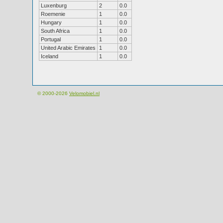
Luxenburg
2
0.0
Roemenie
1
0.0
Hungary
1
0.0
South Africa
1
0.0
Portugal
1
0.0
United Arabic Emirates
1
0.0
Iceland
1
0.0
© 2000-2026
Velomobiel.nl