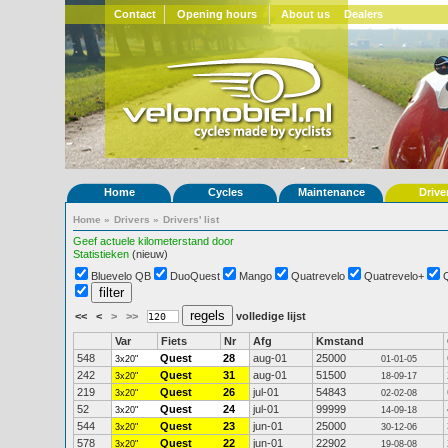
Contact
Opening hours
About us
Dealers
Home
Cycles
Maintenance
Drive
Home
»
Drivers
»
Drivers' list
Geef actuele kilometerstand door
Statistieken
(nieuw)
Bluevelo QB
DuoQuest
Mango
Quatrevelo
Quatrevelo+
<<
<
>
>>
volledige lijst
Var
Fiets
Nr
Afg
Kmstand
548
Quest
28
aug-01
25000
3x20"
01-01-05
242
Quest
31
aug-01
51500
3x20"
18-09-17
219
Quest
26
jul-01
54843
3x20"
02-02-08
52
Quest
24
jul-01
99999
3x20"
14-09-18
544
Quest
23
jun-01
25000
3x20"
30-12-06
578
Quest
22
jun-01
22902
3x20"
19-08-08