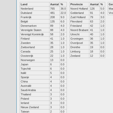
Land
Aantal
%
Provincie
Aantal
%
Ge
Nederland
765
36.0
Noord Holland
126
5.0
Ma
Duitsland
481
22.0
Gelderland
91
4.0
Vr
Frankrijk
208
9.0
Zuid Holland
79
3.0
België
135
6.0
Flevoland
63
2.0
Denemarken
89
4.0
Friesland
42
1.0
Verenigde Staten
88
4.0
Noord Brabant
41
1.0
Verenigd Koninkrijk
58
2.0
Utrecht
40
1.0
Finland
41
1.0
Groningen
36
1.0
Zweden
35
1.0
Overijssel
35
1.0
Zwitserland
28
1.0
Drenthe
19
0.0
Canada
25
1.0
Limburg
18
0.0
Oostenrijk
22
1.0
Zeeland
12
0.0
Noorwegen
13
0.0
Japan
6
0.0
Tsjechië
6
0.0
Italië
5
0.0
Spanje
4
0.0
China
4
0.0
Australië
4
0.0
Saudi Arabia
4
0.0
Thailand
3
0.0
Poland
3
0.0
Ierland
3
0.0
Nieuw Zeeland
3
0.0
Taiwan
2
0.0