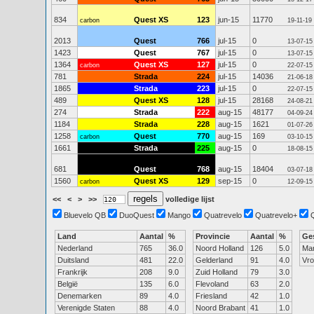
834
Quest XS
123
jun-15
11770
carbon
19-11-19
2013
Quest
766
jul-15
0
13-07-15
1423
Quest
767
jul-15
0
13-07-15
1364
Quest XS
127
jul-15
0
carbon
22-07-15
781
Strada
224
jul-15
14036
21-06-18
1865
Strada
223
jul-15
0
22-07-15
489
Quest XS
128
jul-15
28168
24-08-21
274
Strada
222
aug-15
48177
04-09-24
1184
Strada
228
aug-15
1621
01-07-26
1258
Quest
770
aug-15
169
carbon
03-10-15
1661
Strada
225
aug-15
0
18-08-15
681
Quest
768
aug-15
18404
03-07-18
1560
Quest XS
129
sep-15
0
carbon
12-09-15
<<
<
>
>>
volledige lijst
Bluevelo QB
DuoQuest
Mango
Quatrevelo
Quatrevelo+
Land
Aantal
%
Provincie
Aantal
%
Ge
Nederland
765
36.0
Noord Holland
126
5.0
Ma
Duitsland
481
22.0
Gelderland
91
4.0
Vr
Frankrijk
208
9.0
Zuid Holland
79
3.0
België
135
6.0
Flevoland
63
2.0
Denemarken
89
4.0
Friesland
42
1.0
Verenigde Staten
88
4.0
Noord Brabant
41
1.0