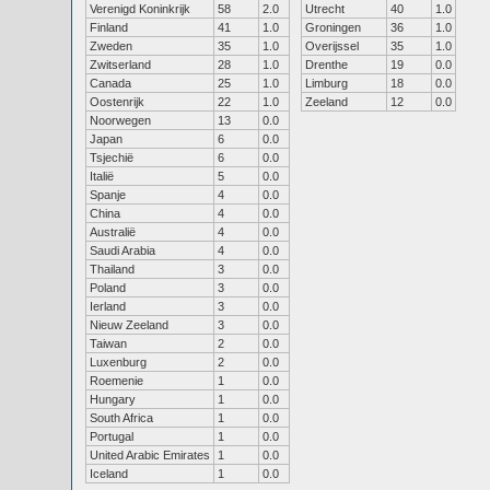
Verenigd Koninkrijk
58
2.0
Utrecht
40
1.0
Finland
41
1.0
Groningen
36
1.0
Zweden
35
1.0
Overijssel
35
1.0
Zwitserland
28
1.0
Drenthe
19
0.0
Canada
25
1.0
Limburg
18
0.0
Oostenrijk
22
1.0
Zeeland
12
0.0
Noorwegen
13
0.0
Japan
6
0.0
Tsjechië
6
0.0
Italië
5
0.0
Spanje
4
0.0
China
4
0.0
Australië
4
0.0
Saudi Arabia
4
0.0
Thailand
3
0.0
Poland
3
0.0
Ierland
3
0.0
Nieuw Zeeland
3
0.0
Taiwan
2
0.0
Luxenburg
2
0.0
Roemenie
1
0.0
Hungary
1
0.0
South Africa
1
0.0
Portugal
1
0.0
United Arabic Emirates
1
0.0
Iceland
1
0.0