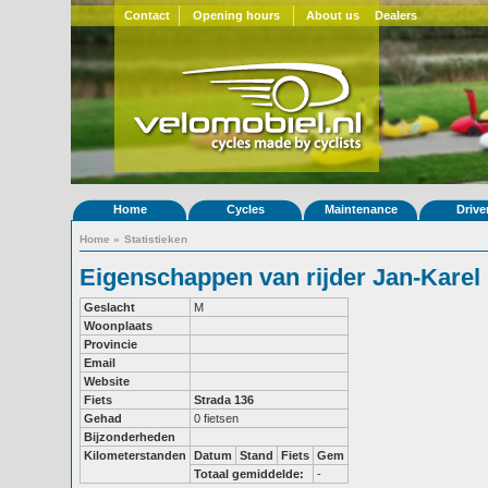
Contact
Opening hours
About us
Dealers
Home
Cycles
Maintenance
Drive
Home
»
Statistieken
Eigenschappen van rijder Jan-Karel
Geslacht
M
Woonplaats
Provincie
Email
Website
Fiets
Strada 136
Gehad
0 fietsen
Bijzonderheden
Kilometerstanden
Datum
Stand
Fiets
Gem
Totaal gemiddelde:
-