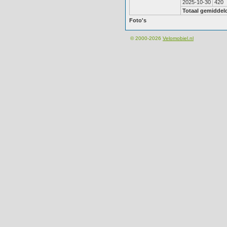
2025-10-30
420
Totaal gemiddel
Foto's
© 2000-2026
Velomobiel.nl