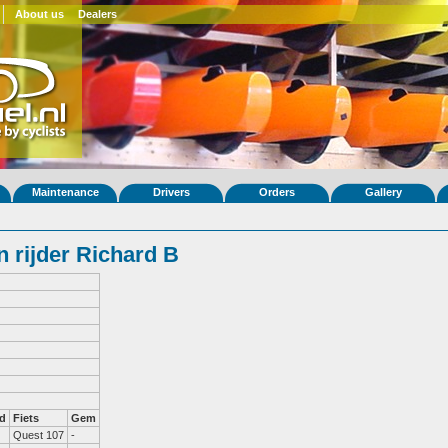
About us
Dealers
Maintenance
Drivers
Orders
Gallery
 rijder Richard B
d
Fiets
Gem
Quest 107
-